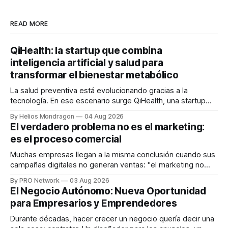
READ MORE
QiHealth: la startup que combina
inteligencia artificial y salud para
transformar el bienestar metabólico
La salud preventiva está evolucionando gracias a la
tecnología. En ese escenario surge QiHealth, una startup
que desarrolla un ecosistema digital capaz de integrar
By Helios Mondragon
04 Aug 2026
dispositivos inteligentes, inteligencia artificial y monitoreo
El verdadero problema no es el marketing:
en tiempo real para ayudar a las personas a tomar mejores
es el proceso comercial
decisiones sobre su salud metabólica. Su propuesta busca
responder
Muchas empresas llegan a la misma conclusión cuando sus
campañas digitales no generan ventas: "el marketing no
funciona". Sin embargo, para Marcelo Gutiérrez, CEO de
By PRO Network
03 Aug 2026
INTERIUS, el problema suele estar en otro lugar. Durante
El Negocio Autónomo: Nueva Oportunidad
una entrevista para el podcast SER PRO, el especialista en
para Empresarios y Emprendedores
marketing digital explicó que
Durante décadas, hacer crecer un negocio quería decir una