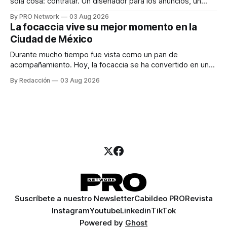
sola cosa: contratar. Un diseñador para los anuncios, un
especialista en marketing para las campañas, un copywriter
By PRO Network
03 Aug 2026
para los textos, alguien que supiera de publicidad digital
La focaccia vive su mejor momento en la
para encontrar prospectos, un vendedor para atender
Ciudad de México
llamadas y mensajes, y —con suerte— una persona
Durante mucho tiempo fue vista como un pan de
acompañamiento. Hoy, la focaccia se ha convertido en uno
de los platillos favoritos de quienes buscan cocina
By Redacción
03 Aug 2026
artesanal, ingredientes de calidad y experiencias que
invitan a compartir alrededor de la mesa. Durante mucho
tiempo, hablar de cocina italiana era siempre de
Suscríbete a nuestro Newsletter
Cabildeo PRO
Revista
Instagram
Youtube
Linkedin
TikTok
Powered by
Ghost