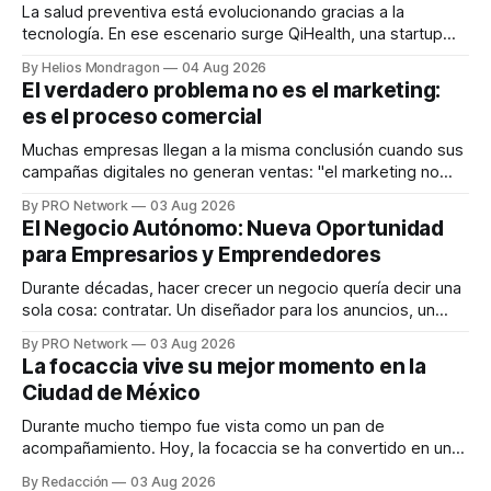
La salud preventiva está evolucionando gracias a la
tecnología. En ese escenario surge QiHealth, una startup
que desarrolla un ecosistema digital capaz de integrar
By Helios Mondragon
04 Aug 2026
dispositivos inteligentes, inteligencia artificial y monitoreo
El verdadero problema no es el marketing:
en tiempo real para ayudar a las personas a tomar mejores
es el proceso comercial
decisiones sobre su salud metabólica. Su propuesta busca
responder
Muchas empresas llegan a la misma conclusión cuando sus
campañas digitales no generan ventas: "el marketing no
funciona". Sin embargo, para Marcelo Gutiérrez, CEO de
By PRO Network
03 Aug 2026
INTERIUS, el problema suele estar en otro lugar. Durante
El Negocio Autónomo: Nueva Oportunidad
una entrevista para el podcast SER PRO, el especialista en
para Empresarios y Emprendedores
marketing digital explicó que
Durante décadas, hacer crecer un negocio quería decir una
sola cosa: contratar. Un diseñador para los anuncios, un
especialista en marketing para las campañas, un copywriter
By PRO Network
03 Aug 2026
para los textos, alguien que supiera de publicidad digital
La focaccia vive su mejor momento en la
para encontrar prospectos, un vendedor para atender
Ciudad de México
llamadas y mensajes, y —con suerte— una persona
Durante mucho tiempo fue vista como un pan de
acompañamiento. Hoy, la focaccia se ha convertido en uno
de los platillos favoritos de quienes buscan cocina
By Redacción
03 Aug 2026