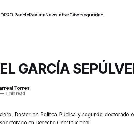
RO
PRO People
Revista
Newsletter
Ciberseguridad
EL GARCÍA SEPÚLV
larreal Torres
—
1 min read
iero, Doctor en Política Pública y segundo doctorado e
doctorado en Derecho Constitucional.