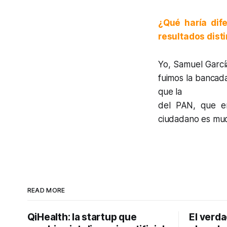
¿Qué haría dif
resultados disti
Yo, Samuel Garcí
fuimos la bancad
que la
del PAN, que er
ciudadano es muc
READ MORE
QiHealth: la startup que
El verd