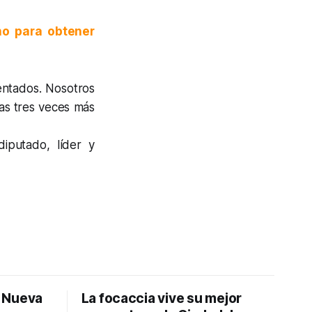
no para obtener
entados. Nosotros
as tres veces más
iputado, líder y
: Nueva
La focaccia vive su mejor