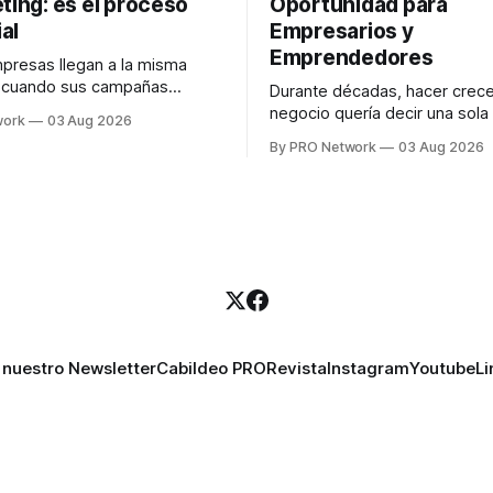
ting: es el proceso
Oportunidad para
al
Empresarios y
Emprendedores
resas llegan a la misma
n cuando sus campañas
Durante décadas, hacer crece
o generan ventas: "el
negocio quería decir una sola
work
03 Aug 2026
no funciona". Sin embargo,
contratar. Un diseñador para l
By PRO Network
03 Aug 2026
lo Gutiérrez, CEO de
anuncios, un especialista en 
el problema suele estar en
para las campañas, un copywr
los textos, alguien que supier
R PRO, el especialista en
publicidad digital para encontr
igital explicó que
prospectos, un vendedor par
llamadas y mensajes, y —co
una persona
 nuestro Newsletter
Cabildeo PRO
Revista
Instagram
Youtube
Li