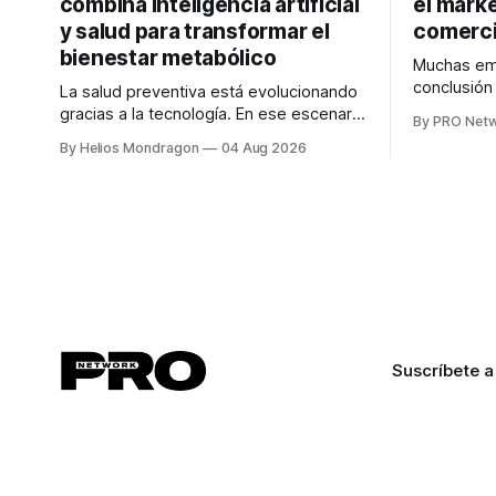
combina inteligencia artificial
el marke
y salud para transformar el
comerci
bienestar metabólico
Muchas emp
conclusió
La salud preventiva está evolucionando
digitales n
gracias a la tecnología. En ese escenario
By PRO Net
marketing 
surge QiHealth, una startup que
By Helios Mondragon
04 Aug 2026
para Marce
desarrolla un ecosistema digital capaz
INTERIUS, 
de integrar dispositivos inteligentes,
otro lugar. Durante una entrevista para el
inteligencia artificial y monitoreo en
podcast SE
tiempo real para ayudar a las personas a
marketing d
tomar mejores decisiones sobre su
salud metabólica. Su propuesta busca
responder
Suscríbete a