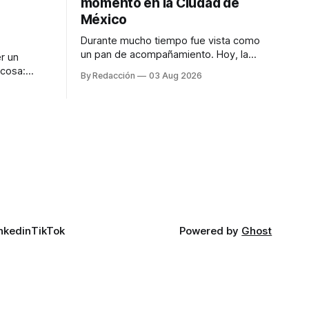
momento en la Ciudad de
México
Durante mucho tiempo fue vista como
un pan de acompañamiento. Hoy, la
r un
focaccia se ha convertido en uno de los
 cosa:
By Redacción
03 Aug 2026
platillos favoritos de quienes buscan
os
cocina artesanal, ingredientes de calidad
marketing
y experiencias que invitan a compartir
iter para
alrededor de la mesa. Durante mucho
a de
tiempo, hablar de cocina italiana era
ar
siempre de
a atender
n suerte—
nkedin
TikTok
Powered by
Ghost