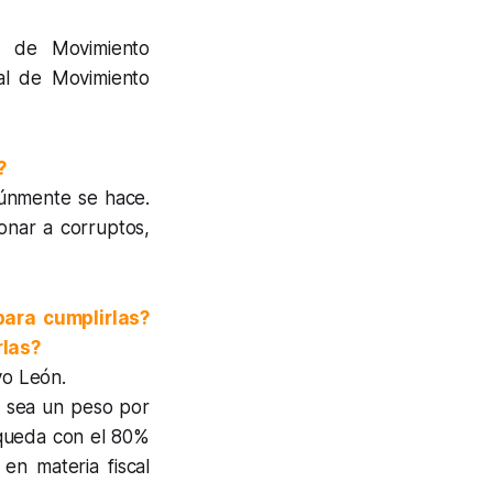
da de Movimiento
al de Movimiento
?
múnmente se hace.
onar a corruptos,
para cumplirlas?
rlas?
vo León.
e sea un peso por
 queda con el 80%
en materia fiscal