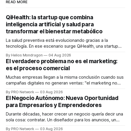
READ MORE
QiHealth: la startup que combina
inteligencia artificial y salud para
transformar el bienestar metabólico
La salud preventiva está evolucionando gracias a la
tecnología. En ese escenario surge QiHealth, una startup
que desarrolla un ecosistema digital capaz de integrar
By Helios Mondragon
04 Aug 2026
dispositivos inteligentes, inteligencia artificial y monitoreo
El verdadero problema no es el marketing:
en tiempo real para ayudar a las personas a tomar mejores
es el proceso comercial
decisiones sobre su salud metabólica. Su propuesta busca
responder
Muchas empresas llegan a la misma conclusión cuando sus
campañas digitales no generan ventas: "el marketing no
funciona". Sin embargo, para Marcelo Gutiérrez, CEO de
By PRO Network
03 Aug 2026
INTERIUS, el problema suele estar en otro lugar. Durante
El Negocio Autónomo: Nueva Oportunidad
una entrevista para el podcast SER PRO, el especialista en
para Empresarios y Emprendedores
marketing digital explicó que
Durante décadas, hacer crecer un negocio quería decir una
sola cosa: contratar. Un diseñador para los anuncios, un
especialista en marketing para las campañas, un copywriter
By PRO Network
03 Aug 2026