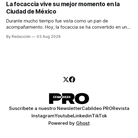
para los textos, alguien que supiera de publicidad digital
La focaccia vive su mejor momento en la
para encontrar prospectos, un vendedor para atender
Ciudad de México
llamadas y mensajes, y —con suerte— una persona
Durante mucho tiempo fue vista como un pan de
acompañamiento. Hoy, la focaccia se ha convertido en uno
de los platillos favoritos de quienes buscan cocina
By Redacción
03 Aug 2026
artesanal, ingredientes de calidad y experiencias que
invitan a compartir alrededor de la mesa. Durante mucho
tiempo, hablar de cocina italiana era siempre de
Suscríbete a nuestro Newsletter
Cabildeo PRO
Revista
Instagram
Youtube
Linkedin
TikTok
Powered by
Ghost