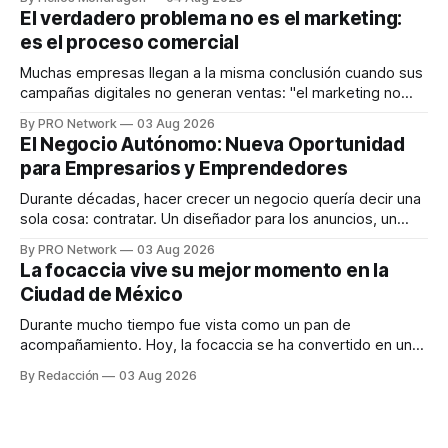
dispositivos inteligentes, inteligencia artificial y monitoreo
El verdadero problema no es el marketing:
en tiempo real para ayudar a las personas a tomar mejores
es el proceso comercial
decisiones sobre su salud metabólica. Su propuesta busca
responder
Muchas empresas llegan a la misma conclusión cuando sus
campañas digitales no generan ventas: "el marketing no
funciona". Sin embargo, para Marcelo Gutiérrez, CEO de
By PRO Network
03 Aug 2026
INTERIUS, el problema suele estar en otro lugar. Durante
El Negocio Autónomo: Nueva Oportunidad
una entrevista para el podcast SER PRO, el especialista en
para Empresarios y Emprendedores
marketing digital explicó que
Durante décadas, hacer crecer un negocio quería decir una
sola cosa: contratar. Un diseñador para los anuncios, un
especialista en marketing para las campañas, un copywriter
By PRO Network
03 Aug 2026
para los textos, alguien que supiera de publicidad digital
La focaccia vive su mejor momento en la
para encontrar prospectos, un vendedor para atender
Ciudad de México
llamadas y mensajes, y —con suerte— una persona
Durante mucho tiempo fue vista como un pan de
acompañamiento. Hoy, la focaccia se ha convertido en uno
de los platillos favoritos de quienes buscan cocina
By Redacción
03 Aug 2026
artesanal, ingredientes de calidad y experiencias que
invitan a compartir alrededor de la mesa. Durante mucho
tiempo, hablar de cocina italiana era siempre de