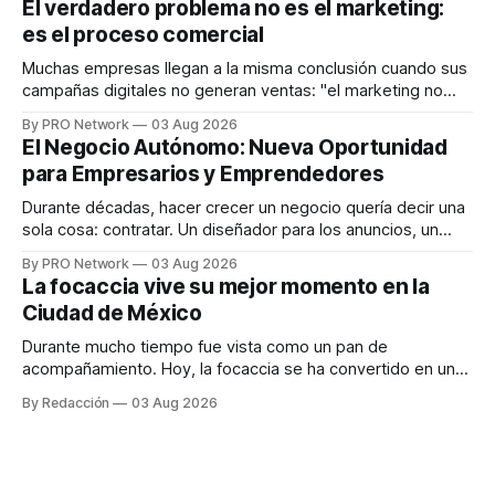
El verdadero problema no es el marketing:
en tiempo real para ayudar a las personas a tomar mejores
es el proceso comercial
decisiones sobre su salud metabólica. Su propuesta busca
responder
Muchas empresas llegan a la misma conclusión cuando sus
campañas digitales no generan ventas: "el marketing no
funciona". Sin embargo, para Marcelo Gutiérrez, CEO de
By PRO Network
03 Aug 2026
INTERIUS, el problema suele estar en otro lugar. Durante
El Negocio Autónomo: Nueva Oportunidad
una entrevista para el podcast SER PRO, el especialista en
para Empresarios y Emprendedores
marketing digital explicó que
Durante décadas, hacer crecer un negocio quería decir una
sola cosa: contratar. Un diseñador para los anuncios, un
especialista en marketing para las campañas, un copywriter
By PRO Network
03 Aug 2026
para los textos, alguien que supiera de publicidad digital
La focaccia vive su mejor momento en la
para encontrar prospectos, un vendedor para atender
Ciudad de México
llamadas y mensajes, y —con suerte— una persona
Durante mucho tiempo fue vista como un pan de
acompañamiento. Hoy, la focaccia se ha convertido en uno
de los platillos favoritos de quienes buscan cocina
By Redacción
03 Aug 2026
artesanal, ingredientes de calidad y experiencias que
invitan a compartir alrededor de la mesa. Durante mucho
tiempo, hablar de cocina italiana era siempre de