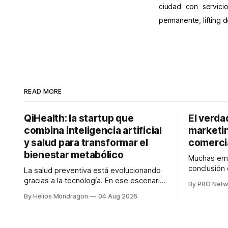
ciudad con servici
permanente, lifting
READ MORE
QiHealth: la startup que
El verda
combina inteligencia artificial
marketin
y salud para transformar el
comerci
bienestar metabólico
Muchas emp
conclusión
La salud preventiva está evolucionando
digitales n
gracias a la tecnología. En ese escenario
By PRO Netw
marketing n
surge QiHealth, una startup que
By Helios Mondragon
04 Aug 2026
para Marce
desarrolla un ecosistema digital capaz
INTERIUS, e
de integrar dispositivos inteligentes,
otro lugar. Durante una entrevista para el
inteligencia artificial y monitoreo en