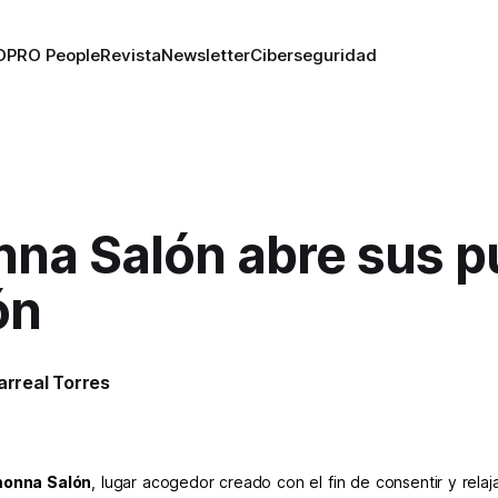
O
PRO People
Revista
Newsletter
Ciberseguridad
na Salón abre sus p
ón
larreal Torres
onna Salón
, lugar acogedor creado con el fin de consentir y relaja