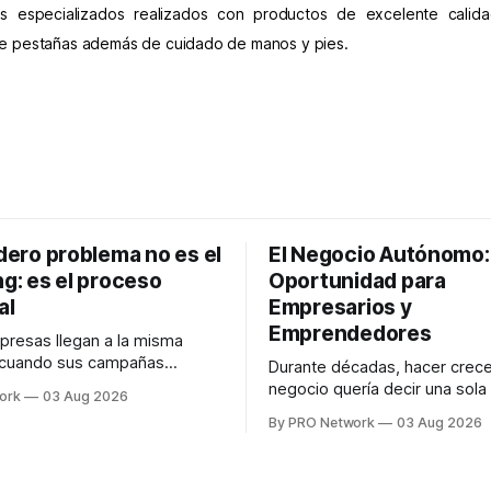
os especializados realizados con productos de excelente calid
 de pestañas además de cuidado de manos y pies.
dero problema no es el
El Negocio Autónomo
g: es el proceso
Oportunidad para
al
Empresarios y
Emprendedores
resas llegan a la misma
 cuando sus campañas
Durante décadas, hacer crece
o generan ventas: "el
negocio quería decir una sola
ork
03 Aug 2026
o funciona". Sin embargo,
contratar. Un diseñador para l
By PRO Network
03 Aug 2026
lo Gutiérrez, CEO de
anuncios, un especialista en 
l problema suele estar en
para las campañas, un copywr
los textos, alguien que supier