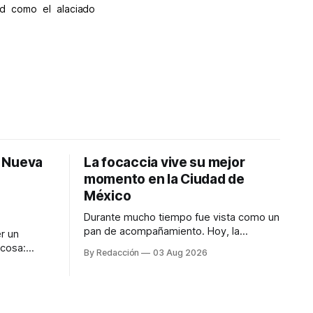
ad como el alaciado
: Nueva
La focaccia vive su mejor
momento en la Ciudad de
México
Durante mucho tiempo fue vista como un
pan de acompañamiento. Hoy, la
r un
focaccia se ha convertido en uno de los
 cosa:
By Redacción
03 Aug 2026
platillos favoritos de quienes buscan
os
cocina artesanal, ingredientes de calidad
marketing
y experiencias que invitan a compartir
iter para
alrededor de la mesa. Durante mucho
a de