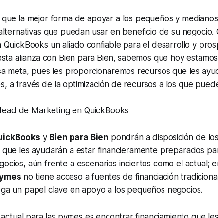
que la mejor forma de apoyar a los pequeños y medianos
alternativas que puedan usar en beneficio de su negocio
.
 QuickBooks un aliado confiable para el desarrollo y pro
esta alianza con Bien para Bien, sabemos que hoy estamo
sa meta, pues les proporcionaremos recursos que les ayu
les, a través de la optimización de recursos a los que pue
, Head de Marketing en QuickBooks
uickBooks
y
Bien para Bien
pondrán a disposición de los
s que les ayudarán a estar financieramente preparados pa
gocios, aún frente a escenarios inciertos como el actual;
pymes
no tiene acceso a fuentes de financiación tradicional
ga un papel clave en apoyo a los pequeños negocios.
 actual para las pymes es encontrar financiamiento que les