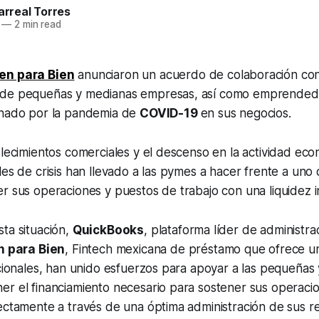
larreal Torres
—
2 min read
ien para Bien
anunciaron un acuerdo de colaboración con 
 de pequeñas y medianas empresas, así como emprendedo
onado por la pandemia de
COVID-19
en sus negocios.
blecimientos comerciales y el descenso en la actividad ec
les de crisis han llevado a las pymes a hacer frente a un
r sus operaciones y puestos de trabajo con una liquidez in
ta situación,
QuickBooks
, plataforma líder de administra
n para Bien
,
Fintech
mexicana de préstamo que ofrece una
icionales, han unido esfuerzos para apoyar a las pequeñas
r el financiamiento necesario para sostener sus operacio
ectamente a través de una óptima administración de sus r