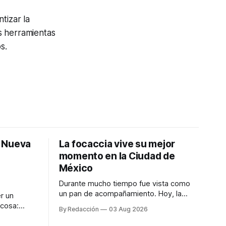
tizar la
s herramientas
s.
: Nueva
La focaccia vive su mejor
momento en la Ciudad de
México
Durante mucho tiempo fue vista como
un pan de acompañamiento. Hoy, la
r un
focaccia se ha convertido en uno de los
 cosa:
By Redacción
03 Aug 2026
platillos favoritos de quienes buscan
os
cocina artesanal, ingredientes de calidad