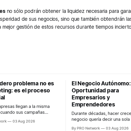
es
no sólo podrán obtener la liquidez necesaria para garan
osperidad de sus negocios, sino que también obtendrán la
a mejor gestión de estos recursos durante tiempos incierto
adero problema no es
El Negocio Autónomo
ting: es el proceso
Oportunidad para
al
Empresarios y
Emprendedores
resas llegan a la misma
n cuando sus campañas
Durante décadas, hacer crece
o generan ventas: "el
negocio quería decir una sola
work
03 Aug 2026
no funciona". Sin embargo,
contratar. Un diseñador para l
By PRO Network
03 Aug 2026
lo Gutiérrez, CEO de