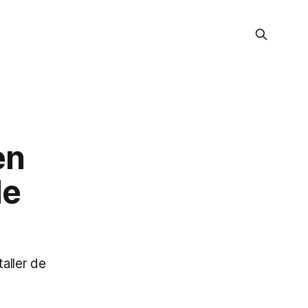
en
de
aller de