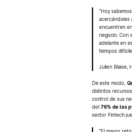
“
Hoy sabemos 
acercándoles 
encuentren en
negocio. Con 
adelante en e
tiempos difíci
Julien Blaise
De este modo,
Q
distintos recurso
control de sus ne
del
76% de las 
sector
Fintech
jue
“El mayor reto