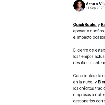
Arturo Vil
11 Sep 2020
QuickBooks
y
B
apoyar a dueños
el impacto ocasi
El cierre de esta
los tiempos actua
desafíos: mantene
Conscientes de es
en la nube, y
Bie
los créditos trad
empresas a obtene
gestionarlos corr