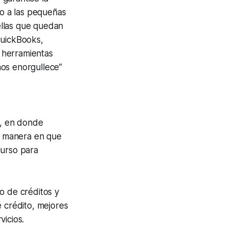
do a las pequeñas
ellas que quedan
 QuickBooks,
s herramientas
nos enorgullece”
, en donde
a manera en que
curso para
o de créditos y
 crédito, mejores
vicios.