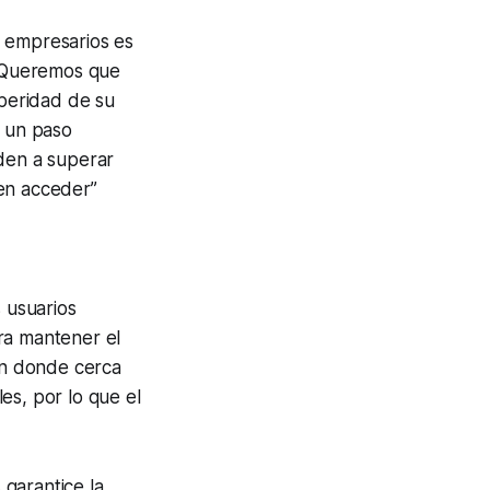
 empresarios es
Queremos que
speridad de su
s un paso
den a superar
den acceder
”
 usuarios
ra mantener el
 en donde cerca
es, por lo que el
 garantice la