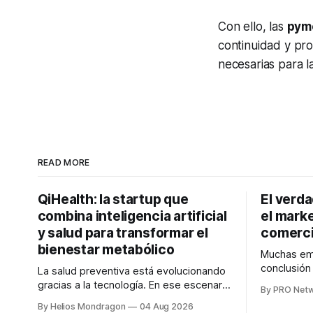
Con ello, las
pym
continuidad y pr
necesarias para l
READ MORE
QiHealth: la startup que
El verd
combina inteligencia artificial
el marke
y salud para transformar el
comerci
bienestar metabólico
Muchas emp
conclusió
La salud preventiva está evolucionando
digitales n
gracias a la tecnología. En ese escenario
By PRO Net
marketing 
surge QiHealth, una startup que
By Helios Mondragon
04 Aug 2026
para Marce