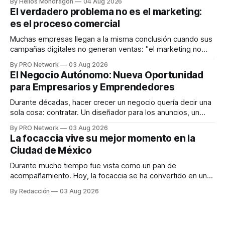
By Helios Mondragon
04 Aug 2026
dispositivos inteligentes, inteligencia artificial y monitoreo
El verdadero problema no es el marketing:
en tiempo real para ayudar a las personas a tomar mejores
es el proceso comercial
decisiones sobre su salud metabólica. Su propuesta busca
responder
Muchas empresas llegan a la misma conclusión cuando sus
campañas digitales no generan ventas: "el marketing no
funciona". Sin embargo, para Marcelo Gutiérrez, CEO de
By PRO Network
03 Aug 2026
INTERIUS, el problema suele estar en otro lugar. Durante
El Negocio Autónomo: Nueva Oportunidad
una entrevista para el podcast SER PRO, el especialista en
para Empresarios y Emprendedores
marketing digital explicó que
Durante décadas, hacer crecer un negocio quería decir una
sola cosa: contratar. Un diseñador para los anuncios, un
especialista en marketing para las campañas, un copywriter
By PRO Network
03 Aug 2026
para los textos, alguien que supiera de publicidad digital
La focaccia vive su mejor momento en la
para encontrar prospectos, un vendedor para atender
Ciudad de México
llamadas y mensajes, y —con suerte— una persona
Durante mucho tiempo fue vista como un pan de
acompañamiento. Hoy, la focaccia se ha convertido en uno
de los platillos favoritos de quienes buscan cocina
By Redacción
03 Aug 2026
artesanal, ingredientes de calidad y experiencias que
invitan a compartir alrededor de la mesa. Durante mucho
tiempo, hablar de cocina italiana era siempre de