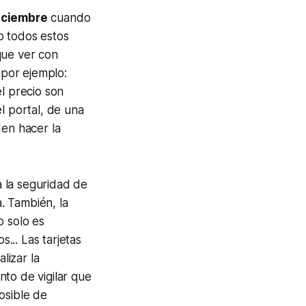
iciembre
cuando
o todos estos
que ver con
 por ejemplo:
l precio son
l portal, de una
den hacer la
a la seguridad de
. También, la
o solo es
s... Las tarjetas
lizar la
to de vigilar que
osible de