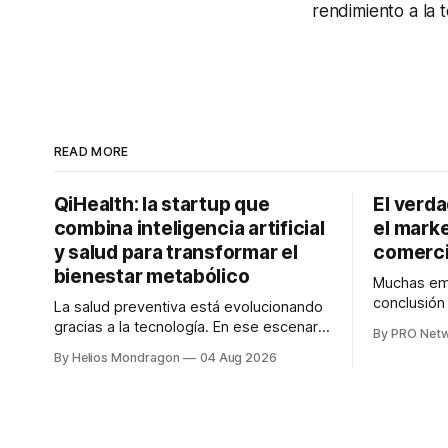
rendimiento a la
READ MORE
QiHealth: la startup que
El verd
combina inteligencia artificial
el marke
y salud para transformar el
comerci
bienestar metabólico
Muchas emp
conclusió
La salud preventiva está evolucionando
digitales n
gracias a la tecnología. En ese escenario
By PRO Net
marketing 
surge QiHealth, una startup que
By Helios Mondragon
04 Aug 2026
para Marce
desarrolla un ecosistema digital capaz
INTERIUS, 
de integrar dispositivos inteligentes,
otro lugar. Durante una entrevista para el
inteligencia artificial y monitoreo en
podcast SE
tiempo real para ayudar a las personas a
marketing d
tomar mejores decisiones sobre su