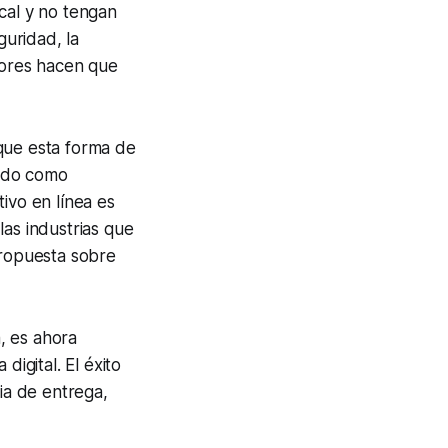
cal y no tengan
guridad, la
ctores hacen que
que esta forma de
pido como
ivo en línea es
las industrias que
propuesta sobre
a, es ahora
 digital.
El éxito
cia de entrega,