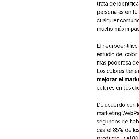
trata de identifi
persona es en tu
cualquier comunic
mucho más impacto
El neurocientific
estudio del color
más poderosa de 
Los colores tien
mejorar el mark
colores en tus cl
De acuerdo con l
marketing WebPag
segundos de haber
casi el 85% de lo
producto, y el 80