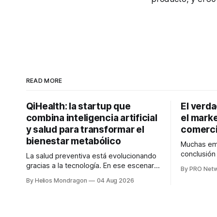
READ MORE
QiHealth: la startup que
El verd
combina inteligencia artificial
el marke
y salud para transformar el
comerci
bienestar metabólico
Muchas emp
conclusió
La salud preventiva está evolucionando
digitales n
gracias a la tecnología. En ese escenario
By PRO Net
marketing 
surge QiHealth, una startup que
By Helios Mondragon
04 Aug 2026
para Marce
desarrolla un ecosistema digital capaz
INTERIUS, 
de integrar dispositivos inteligentes,
otro lugar. Durante una entrevista para el
inteligencia artificial y monitoreo en
podcast SE
tiempo real para ayudar a las personas a