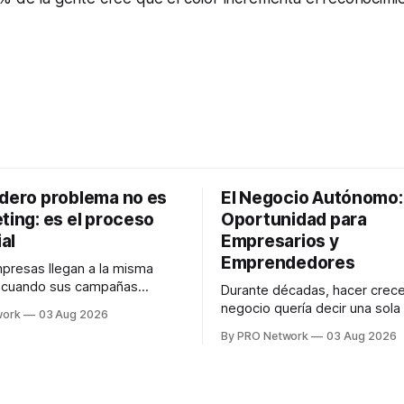
adero problema no es
El Negocio Autónomo
ting: es el proceso
Oportunidad para
al
Empresarios y
Emprendedores
resas llegan a la misma
n cuando sus campañas
Durante décadas, hacer crece
o generan ventas: "el
negocio quería decir una sola
work
03 Aug 2026
no funciona". Sin embargo,
contratar. Un diseñador para l
By PRO Network
03 Aug 2026
lo Gutiérrez, CEO de
anuncios, un especialista en 
el problema suele estar en
para las campañas, un copywr
los textos, alguien que supier
R PRO, el especialista en
publicidad digital para encontr