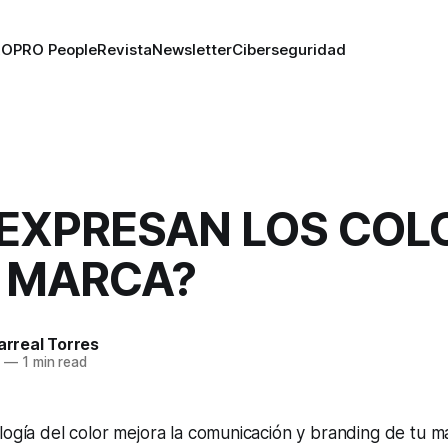
RO
PRO People
Revista
Newsletter
Ciberseguridad
 EXPRESAN LOS COL
U MARCA?
larreal Torres
6
—
1 min read
logía del color mejora la comunicación y branding de tu 