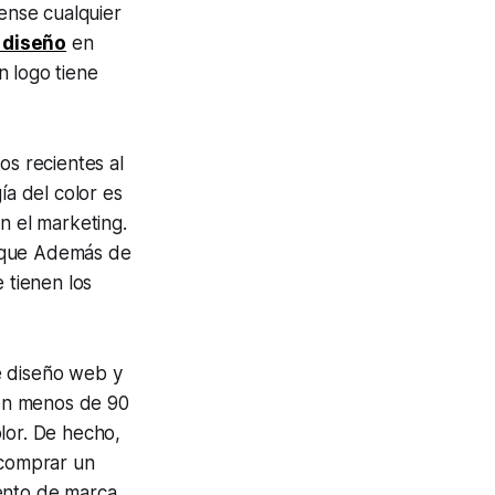
iense cualquier
 diseño
en
n logo tiene
os recientes al
ía del color es
 el marketing.
o que Además de
 tienen los
e diseño web y
en menos de 90
lor. De hecho,
 comprar un
ento de marca.