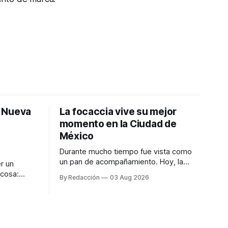
: Nueva
La focaccia vive su mejor
momento en la Ciudad de
México
Durante mucho tiempo fue vista como
un pan de acompañamiento. Hoy, la
r un
focaccia se ha convertido en uno de los
 cosa:
By Redacción
03 Aug 2026
platillos favoritos de quienes buscan
os
cocina artesanal, ingredientes de calidad
marketing
y experiencias que invitan a compartir
iter para
alrededor de la mesa. Durante mucho
a de
tiempo, hablar de cocina italiana era
ar