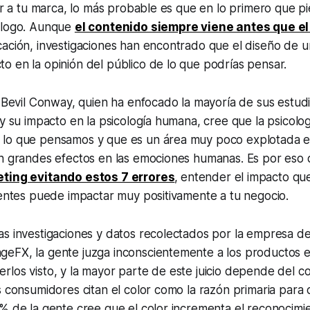
car a tu marca, lo más probable es que en lo primero que p
 logo. Aunque
el contenido siempre viene antes que el
ación, investigaciones han encontrado que el diseño de u
 en la opinión del público de lo que podrías pensar.
o Bevil Conway, quien ha enfocado la mayoría de sus estudi
 y su impacto en la psicología humana, cree que la psicolog
lo que pensamos y que es un área muy poco explotada en
en grandes efectos en las emociones humanas. Es por es
eting evitando estos 7 errores
,
entender el impacto que
ientes puede impactar muy positivamente a tu negocio.
as investigaciones y datos recolectados por la empresa d
eFX, la gente juzga inconscientemente a los productos 
los visto, y la mayor parte de este juicio depende del co
s consumidores citan el color como la razón primaria para
% de la gente cree que el color incrementa el reconocimi