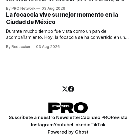
especialista en marketing para las campañas, un copywriter
By PRO Network
03 Aug 2026
para los textos, alguien que supiera de publicidad digital
La focaccia vive su mejor momento en la
para encontrar prospectos, un vendedor para atender
Ciudad de México
llamadas y mensajes, y —con suerte— una persona
Durante mucho tiempo fue vista como un pan de
acompañamiento. Hoy, la focaccia se ha convertido en uno
de los platillos favoritos de quienes buscan cocina
By Redacción
03 Aug 2026
artesanal, ingredientes de calidad y experiencias que
invitan a compartir alrededor de la mesa. Durante mucho
tiempo, hablar de cocina italiana era siempre de
Suscríbete a nuestro Newsletter
Cabildeo PRO
Revista
Instagram
Youtube
Linkedin
TikTok
Powered by
Ghost