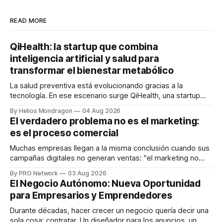
READ MORE
QiHealth: la startup que combina
inteligencia artificial y salud para
transformar el bienestar metabólico
La salud preventiva está evolucionando gracias a la
tecnología. En ese escenario surge QiHealth, una startup
que desarrolla un ecosistema digital capaz de integrar
By Helios Mondragon
04 Aug 2026
dispositivos inteligentes, inteligencia artificial y monitoreo
El verdadero problema no es el marketing:
en tiempo real para ayudar a las personas a tomar mejores
es el proceso comercial
decisiones sobre su salud metabólica. Su propuesta busca
responder
Muchas empresas llegan a la misma conclusión cuando sus
campañas digitales no generan ventas: "el marketing no
funciona". Sin embargo, para Marcelo Gutiérrez, CEO de
By PRO Network
03 Aug 2026
INTERIUS, el problema suele estar en otro lugar. Durante
El Negocio Autónomo: Nueva Oportunidad
una entrevista para el podcast SER PRO, el especialista en
para Empresarios y Emprendedores
marketing digital explicó que
Durante décadas, hacer crecer un negocio quería decir una
sola cosa: contratar. Un diseñador para los anuncios, un