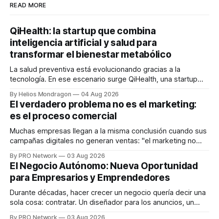
READ MORE
QiHealth: la startup que combina
inteligencia artificial y salud para
transformar el bienestar metabólico
La salud preventiva está evolucionando gracias a la
tecnología. En ese escenario surge QiHealth, una startup
que desarrolla un ecosistema digital capaz de integrar
By Helios Mondragon
04 Aug 2026
dispositivos inteligentes, inteligencia artificial y monitoreo
El verdadero problema no es el marketing:
en tiempo real para ayudar a las personas a tomar mejores
es el proceso comercial
decisiones sobre su salud metabólica. Su propuesta busca
responder
Muchas empresas llegan a la misma conclusión cuando sus
campañas digitales no generan ventas: "el marketing no
funciona". Sin embargo, para Marcelo Gutiérrez, CEO de
By PRO Network
03 Aug 2026
INTERIUS, el problema suele estar en otro lugar. Durante
El Negocio Autónomo: Nueva Oportunidad
una entrevista para el podcast SER PRO, el especialista en
para Empresarios y Emprendedores
marketing digital explicó que
Durante décadas, hacer crecer un negocio quería decir una
sola cosa: contratar. Un diseñador para los anuncios, un
especialista en marketing para las campañas, un copywriter
By PRO Network
03 Aug 2026