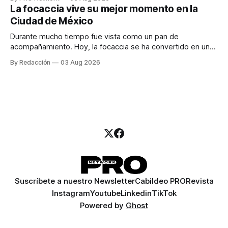
para los textos, alguien que supiera de publicidad digital
La focaccia vive su mejor momento en la
para encontrar prospectos, un vendedor para atender
Ciudad de México
llamadas y mensajes, y —con suerte— una persona
Durante mucho tiempo fue vista como un pan de
acompañamiento. Hoy, la focaccia se ha convertido en uno
de los platillos favoritos de quienes buscan cocina
By Redacción
03 Aug 2026
artesanal, ingredientes de calidad y experiencias que
invitan a compartir alrededor de la mesa. Durante mucho
tiempo, hablar de cocina italiana era siempre de
Suscríbete a nuestro Newsletter
Cabildeo PRO
Revista
Instagram
Youtube
Linkedin
TikTok
Powered by
Ghost