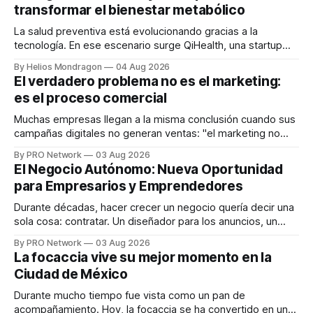
transformar el bienestar metabólico
La salud preventiva está evolucionando gracias a la
tecnología. En ese escenario surge QiHealth, una startup
que desarrolla un ecosistema digital capaz de integrar
By Helios Mondragon
04 Aug 2026
dispositivos inteligentes, inteligencia artificial y monitoreo
El verdadero problema no es el marketing:
en tiempo real para ayudar a las personas a tomar mejores
es el proceso comercial
decisiones sobre su salud metabólica. Su propuesta busca
responder
Muchas empresas llegan a la misma conclusión cuando sus
campañas digitales no generan ventas: "el marketing no
funciona". Sin embargo, para Marcelo Gutiérrez, CEO de
By PRO Network
03 Aug 2026
INTERIUS, el problema suele estar en otro lugar. Durante
El Negocio Autónomo: Nueva Oportunidad
una entrevista para el podcast SER PRO, el especialista en
para Empresarios y Emprendedores
marketing digital explicó que
Durante décadas, hacer crecer un negocio quería decir una
sola cosa: contratar. Un diseñador para los anuncios, un
especialista en marketing para las campañas, un copywriter
By PRO Network
03 Aug 2026
para los textos, alguien que supiera de publicidad digital
La focaccia vive su mejor momento en la
para encontrar prospectos, un vendedor para atender
Ciudad de México
llamadas y mensajes, y —con suerte— una persona
Durante mucho tiempo fue vista como un pan de
acompañamiento. Hoy, la focaccia se ha convertido en uno