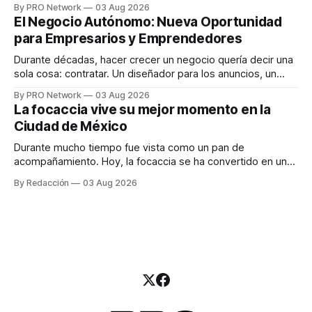
By PRO Network
03 Aug 2026
INTERIUS, el problema suele estar en otro lugar. Durante
El Negocio Autónomo: Nueva Oportunidad
una entrevista para el podcast SER PRO, el especialista en
para Empresarios y Emprendedores
marketing digital explicó que
Durante décadas, hacer crecer un negocio quería decir una
sola cosa: contratar. Un diseñador para los anuncios, un
especialista en marketing para las campañas, un copywriter
By PRO Network
03 Aug 2026
para los textos, alguien que supiera de publicidad digital
La focaccia vive su mejor momento en la
para encontrar prospectos, un vendedor para atender
Ciudad de México
llamadas y mensajes, y —con suerte— una persona
Durante mucho tiempo fue vista como un pan de
acompañamiento. Hoy, la focaccia se ha convertido en uno
de los platillos favoritos de quienes buscan cocina
By Redacción
03 Aug 2026
artesanal, ingredientes de calidad y experiencias que
invitan a compartir alrededor de la mesa. Durante mucho
tiempo, hablar de cocina italiana era siempre de