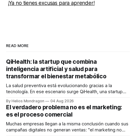
¡Ya no tienes excusas para aprender!
READ MORE
QiHealth: la startup que combina
inteligencia artificial y salud para
transformar el bienestar metabólico
La salud preventiva está evolucionando gracias a la
tecnología. En ese escenario surge QiHealth, una startup
que desarrolla un ecosistema digital capaz de integrar
By Helios Mondragon
04 Aug 2026
dispositivos inteligentes, inteligencia artificial y monitoreo
El verdadero problema no es el marketing:
en tiempo real para ayudar a las personas a tomar mejores
es el proceso comercial
decisiones sobre su salud metabólica. Su propuesta busca
responder
Muchas empresas llegan a la misma conclusión cuando sus
campañas digitales no generan ventas: "el marketing no
funciona". Sin embargo, para Marcelo Gutiérrez, CEO de