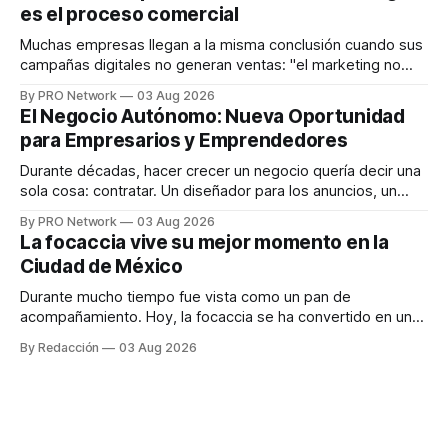
es el proceso comercial
decisiones sobre su salud metabólica. Su propuesta busca
responder
Muchas empresas llegan a la misma conclusión cuando sus
campañas digitales no generan ventas: "el marketing no
funciona". Sin embargo, para Marcelo Gutiérrez, CEO de
By PRO Network
03 Aug 2026
INTERIUS, el problema suele estar en otro lugar. Durante
El Negocio Autónomo: Nueva Oportunidad
una entrevista para el podcast SER PRO, el especialista en
para Empresarios y Emprendedores
marketing digital explicó que
Durante décadas, hacer crecer un negocio quería decir una
sola cosa: contratar. Un diseñador para los anuncios, un
especialista en marketing para las campañas, un copywriter
By PRO Network
03 Aug 2026
para los textos, alguien que supiera de publicidad digital
La focaccia vive su mejor momento en la
para encontrar prospectos, un vendedor para atender
Ciudad de México
llamadas y mensajes, y —con suerte— una persona
Durante mucho tiempo fue vista como un pan de
acompañamiento. Hoy, la focaccia se ha convertido en uno
de los platillos favoritos de quienes buscan cocina
By Redacción
03 Aug 2026
artesanal, ingredientes de calidad y experiencias que
invitan a compartir alrededor de la mesa. Durante mucho
tiempo, hablar de cocina italiana era siempre de