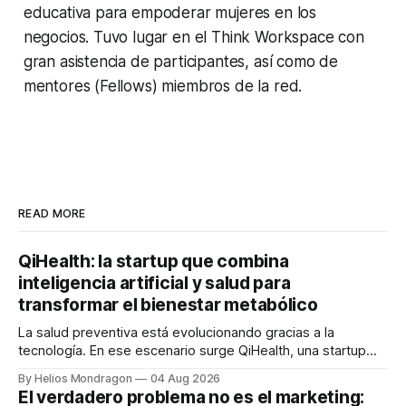
educativa para empoderar mujeres en los
negocios. Tuvo lugar en el Think Workspace con
gran asistencia de participantes, así como de
mentores (Fellows) miembros de la red.
READ MORE
QiHealth: la startup que combina
inteligencia artificial y salud para
transformar el bienestar metabólico
La salud preventiva está evolucionando gracias a la
tecnología. En ese escenario surge QiHealth, una startup
que desarrolla un ecosistema digital capaz de integrar
By Helios Mondragon
04 Aug 2026
dispositivos inteligentes, inteligencia artificial y monitoreo
El verdadero problema no es el marketing:
en tiempo real para ayudar a las personas a tomar mejores