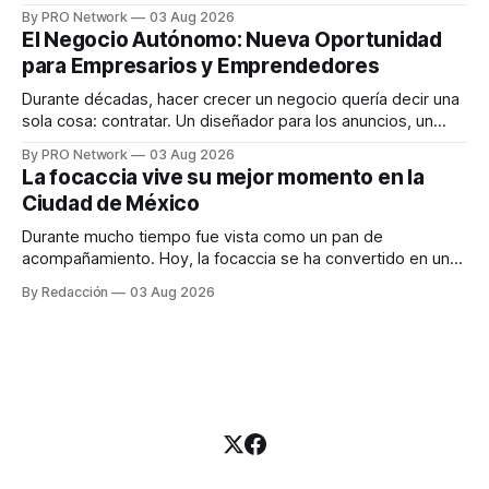
funciona". Sin embargo, para Marcelo Gutiérrez, CEO de
By PRO Network
03 Aug 2026
INTERIUS, el problema suele estar en otro lugar. Durante
El Negocio Autónomo: Nueva Oportunidad
una entrevista para el podcast SER PRO, el especialista en
para Empresarios y Emprendedores
marketing digital explicó que
Durante décadas, hacer crecer un negocio quería decir una
sola cosa: contratar. Un diseñador para los anuncios, un
especialista en marketing para las campañas, un copywriter
By PRO Network
03 Aug 2026
para los textos, alguien que supiera de publicidad digital
La focaccia vive su mejor momento en la
para encontrar prospectos, un vendedor para atender
Ciudad de México
llamadas y mensajes, y —con suerte— una persona
Durante mucho tiempo fue vista como un pan de
acompañamiento. Hoy, la focaccia se ha convertido en uno
de los platillos favoritos de quienes buscan cocina
By Redacción
03 Aug 2026
artesanal, ingredientes de calidad y experiencias que
invitan a compartir alrededor de la mesa. Durante mucho
tiempo, hablar de cocina italiana era siempre de