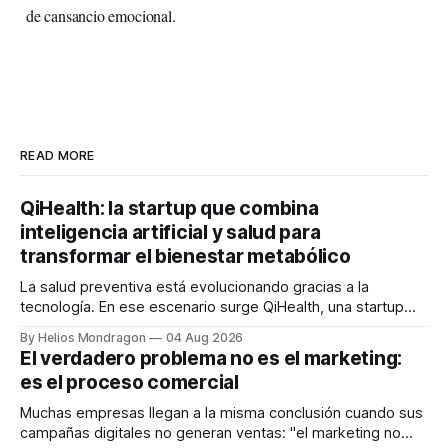
de cansancio emocional.
READ MORE
QiHealth: la startup que combina
inteligencia artificial y salud para
transformar el bienestar metabólico
La salud preventiva está evolucionando gracias a la
tecnología. En ese escenario surge QiHealth, una startup
que desarrolla un ecosistema digital capaz de integrar
By Helios Mondragon
04 Aug 2026
dispositivos inteligentes, inteligencia artificial y monitoreo
El verdadero problema no es el marketing:
en tiempo real para ayudar a las personas a tomar mejores
es el proceso comercial
decisiones sobre su salud metabólica. Su propuesta busca
responder
Muchas empresas llegan a la misma conclusión cuando sus
campañas digitales no generan ventas: "el marketing no