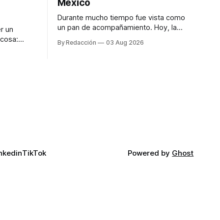
México
Durante mucho tiempo fue vista como
un pan de acompañamiento. Hoy, la
r un
focaccia se ha convertido en uno de los
 cosa:
By Redacción
03 Aug 2026
platillos favoritos de quienes buscan
os
cocina artesanal, ingredientes de calidad
marketing
y experiencias que invitan a compartir
iter para
alrededor de la mesa. Durante mucho
a de
tiempo, hablar de cocina italiana era
ar
siempre de
a atender
n suerte—
nkedin
TikTok
Powered by
Ghost