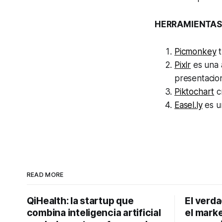
HERRAMIENTAS
Picmonkey
t
Pixlr
es una a
presentacio
Piktochart
cr
Easel.ly
es un
READ MORE
QiHealth: la startup que
El verd
combina inteligencia artificial
el marke