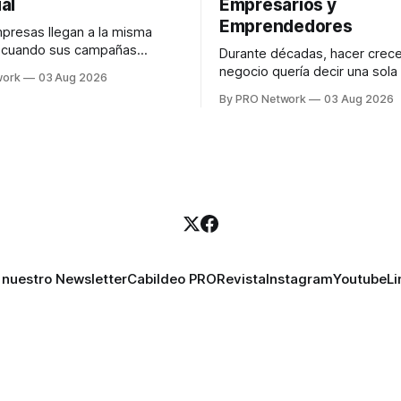
al
Empresarios y
Emprendedores
resas llegan a la misma
n cuando sus campañas
Durante décadas, hacer crece
o generan ventas: "el
negocio quería decir una sola
work
03 Aug 2026
no funciona". Sin embargo,
contratar. Un diseñador para l
By PRO Network
03 Aug 2026
lo Gutiérrez, CEO de
anuncios, un especialista en 
el problema suele estar en
para las campañas, un copywr
los textos, alguien que supier
R PRO, el especialista en
publicidad digital para encontr
igital explicó que
prospectos, un vendedor par
llamadas y mensajes, y —co
una persona
 nuestro Newsletter
Cabildeo PRO
Revista
Instagram
Youtube
Li