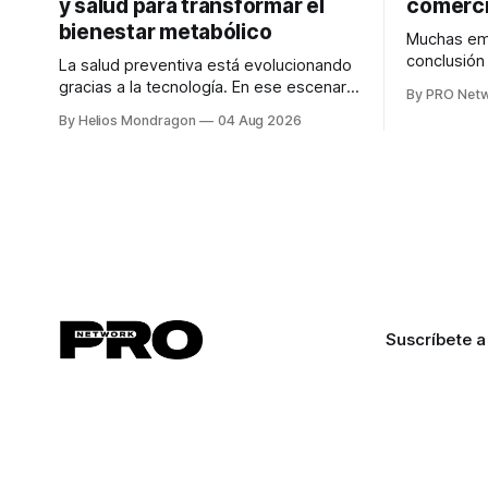
y salud para transformar el
comerci
bienestar metabólico
Muchas emp
conclusió
La salud preventiva está evolucionando
digitales n
gracias a la tecnología. En ese escenario
By PRO Net
marketing 
surge QiHealth, una startup que
By Helios Mondragon
04 Aug 2026
para Marce
desarrolla un ecosistema digital capaz
INTERIUS, 
de integrar dispositivos inteligentes,
otro lugar. Durante una entrevista para el
inteligencia artificial y monitoreo en
podcast SE
tiempo real para ayudar a las personas a
marketing d
tomar mejores decisiones sobre su
salud metabólica. Su propuesta busca
responder
Suscríbete a