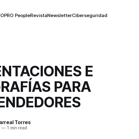
RO
PRO People
Revista
Newsletter
Ciberseguridad
ENTACIONES E
RAFÍAS PARA
ENDEDORES
larreal Torres
6
—
1 min read