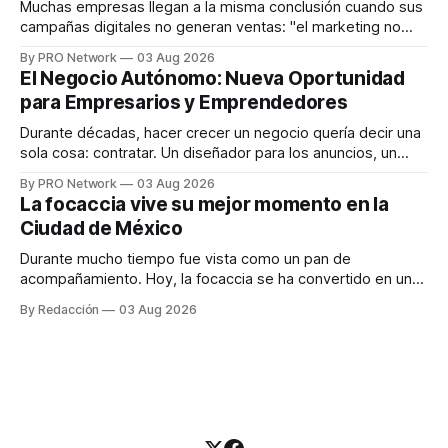
responder
Muchas empresas llegan a la misma conclusión cuando sus
campañas digitales no generan ventas: "el marketing no
funciona". Sin embargo, para Marcelo Gutiérrez, CEO de
By PRO Network
03 Aug 2026
INTERIUS, el problema suele estar en otro lugar. Durante
El Negocio Autónomo: Nueva Oportunidad
una entrevista para el podcast SER PRO, el especialista en
para Empresarios y Emprendedores
marketing digital explicó que
Durante décadas, hacer crecer un negocio quería decir una
sola cosa: contratar. Un diseñador para los anuncios, un
especialista en marketing para las campañas, un copywriter
By PRO Network
03 Aug 2026
para los textos, alguien que supiera de publicidad digital
La focaccia vive su mejor momento en la
para encontrar prospectos, un vendedor para atender
Ciudad de México
llamadas y mensajes, y —con suerte— una persona
Durante mucho tiempo fue vista como un pan de
acompañamiento. Hoy, la focaccia se ha convertido en uno
de los platillos favoritos de quienes buscan cocina
By Redacción
03 Aug 2026
artesanal, ingredientes de calidad y experiencias que
invitan a compartir alrededor de la mesa. Durante mucho
tiempo, hablar de cocina italiana era siempre de