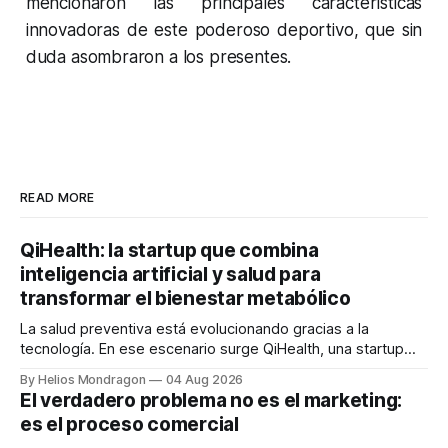
mencionaron las principales características
innovadoras de este poderoso deportivo, que sin
duda asombraron a los presentes.
READ MORE
QiHealth: la startup que combina
inteligencia artificial y salud para
transformar el bienestar metabólico
La salud preventiva está evolucionando gracias a la
tecnología. En ese escenario surge QiHealth, una startup
que desarrolla un ecosistema digital capaz de integrar
By Helios Mondragon
04 Aug 2026
dispositivos inteligentes, inteligencia artificial y monitoreo
El verdadero problema no es el marketing:
en tiempo real para ayudar a las personas a tomar mejores
es el proceso comercial
decisiones sobre su salud metabólica. Su propuesta busca