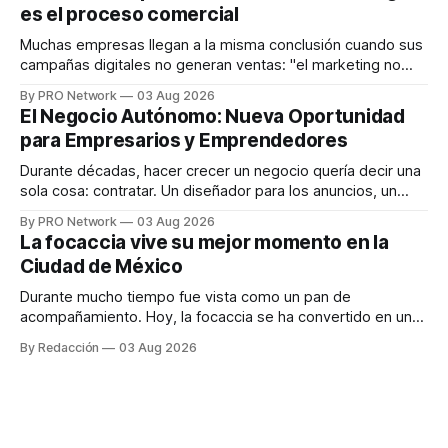
es el proceso comercial
decisiones sobre su salud metabólica. Su propuesta busca
responder
Muchas empresas llegan a la misma conclusión cuando sus
campañas digitales no generan ventas: "el marketing no
funciona". Sin embargo, para Marcelo Gutiérrez, CEO de
By PRO Network
03 Aug 2026
INTERIUS, el problema suele estar en otro lugar. Durante
El Negocio Autónomo: Nueva Oportunidad
una entrevista para el podcast SER PRO, el especialista en
para Empresarios y Emprendedores
marketing digital explicó que
Durante décadas, hacer crecer un negocio quería decir una
sola cosa: contratar. Un diseñador para los anuncios, un
especialista en marketing para las campañas, un copywriter
By PRO Network
03 Aug 2026
para los textos, alguien que supiera de publicidad digital
La focaccia vive su mejor momento en la
para encontrar prospectos, un vendedor para atender
Ciudad de México
llamadas y mensajes, y —con suerte— una persona
Durante mucho tiempo fue vista como un pan de
acompañamiento. Hoy, la focaccia se ha convertido en uno
de los platillos favoritos de quienes buscan cocina
By Redacción
03 Aug 2026
artesanal, ingredientes de calidad y experiencias que
invitan a compartir alrededor de la mesa. Durante mucho
tiempo, hablar de cocina italiana era siempre de