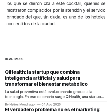
los que se dieron cita a este cocktail, quienes se
mostraron complacidos por la atención y el servicio
brindado del que, sin duda, es uno de los hoteles
consentidos de la ciudad.
READ MORE
QiHealth: la startup que combina
inteligencia artificial y salud para
transformar el bienestar metabólico
La salud preventiva está evolucionando gracias a la
tecnología. En ese escenario surge QiHealth, una startup
que desarrolla un ecosistema digital capaz de integrar
By Helios Mondragon
04 Aug 2026
dispositivos inteligentes, inteligencia artificial y monitoreo
El verdadero problema no es el marketing:
en tiempo real para ayudar a las personas a tomar mejores