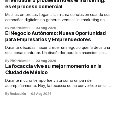
El verdadero problema no es el marketing:
en tiempo real para ayudar a las personas a tomar mejores
es el proceso comercial
decisiones sobre su salud metabólica. Su propuesta busca
responder
Muchas empresas llegan a la misma conclusión cuando sus
campañas digitales no generan ventas: "el marketing no
funciona". Sin embargo, para Marcelo Gutiérrez, CEO de
By PRO Network
03 Aug 2026
INTERIUS, el problema suele estar en otro lugar. Durante
El Negocio Autónomo: Nueva Oportunidad
una entrevista para el podcast SER PRO, el especialista en
para Empresarios y Emprendedores
marketing digital explicó que
Durante décadas, hacer crecer un negocio quería decir una
sola cosa: contratar. Un diseñador para los anuncios, un
especialista en marketing para las campañas, un copywriter
By PRO Network
03 Aug 2026
para los textos, alguien que supiera de publicidad digital
La focaccia vive su mejor momento en la
para encontrar prospectos, un vendedor para atender
Ciudad de México
llamadas y mensajes, y —con suerte— una persona
Durante mucho tiempo fue vista como un pan de
acompañamiento. Hoy, la focaccia se ha convertido en uno
de los platillos favoritos de quienes buscan cocina
By Redacción
03 Aug 2026
artesanal, ingredientes de calidad y experiencias que
invitan a compartir alrededor de la mesa. Durante mucho
tiempo, hablar de cocina italiana era siempre de