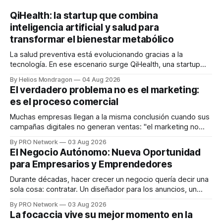
QiHealth: la startup que combina
inteligencia artificial y salud para
transformar el bienestar metabólico
La salud preventiva está evolucionando gracias a la
tecnología. En ese escenario surge QiHealth, una startup
que desarrolla un ecosistema digital capaz de integrar
By Helios Mondragon
04 Aug 2026
dispositivos inteligentes, inteligencia artificial y monitoreo
El verdadero problema no es el marketing:
en tiempo real para ayudar a las personas a tomar mejores
es el proceso comercial
decisiones sobre su salud metabólica. Su propuesta busca
responder
Muchas empresas llegan a la misma conclusión cuando sus
campañas digitales no generan ventas: "el marketing no
funciona". Sin embargo, para Marcelo Gutiérrez, CEO de
By PRO Network
03 Aug 2026
INTERIUS, el problema suele estar en otro lugar. Durante
El Negocio Autónomo: Nueva Oportunidad
una entrevista para el podcast SER PRO, el especialista en
para Empresarios y Emprendedores
marketing digital explicó que
Durante décadas, hacer crecer un negocio quería decir una
sola cosa: contratar. Un diseñador para los anuncios, un
especialista en marketing para las campañas, un copywriter
By PRO Network
03 Aug 2026
para los textos, alguien que supiera de publicidad digital
La focaccia vive su mejor momento en la
para encontrar prospectos, un vendedor para atender