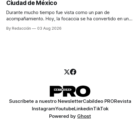
Ciudad de México
llamadas y mensajes, y —con suerte— una persona
Durante mucho tiempo fue vista como un pan de
acompañamiento. Hoy, la focaccia se ha convertido en uno
de los platillos favoritos de quienes buscan cocina
By Redacción
03 Aug 2026
artesanal, ingredientes de calidad y experiencias que
invitan a compartir alrededor de la mesa. Durante mucho
tiempo, hablar de cocina italiana era siempre de
Suscríbete a nuestro Newsletter
Cabildeo PRO
Revista
Instagram
Youtube
Linkedin
TikTok
Powered by
Ghost