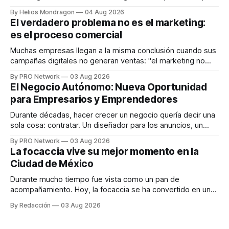
que desarrolla un ecosistema digital capaz de integrar
By Helios Mondragon
04 Aug 2026
dispositivos inteligentes, inteligencia artificial y monitoreo
El verdadero problema no es el marketing:
en tiempo real para ayudar a las personas a tomar mejores
es el proceso comercial
decisiones sobre su salud metabólica. Su propuesta busca
responder
Muchas empresas llegan a la misma conclusión cuando sus
campañas digitales no generan ventas: "el marketing no
funciona". Sin embargo, para Marcelo Gutiérrez, CEO de
By PRO Network
03 Aug 2026
INTERIUS, el problema suele estar en otro lugar. Durante
El Negocio Autónomo: Nueva Oportunidad
una entrevista para el podcast SER PRO, el especialista en
para Empresarios y Emprendedores
marketing digital explicó que
Durante décadas, hacer crecer un negocio quería decir una
sola cosa: contratar. Un diseñador para los anuncios, un
especialista en marketing para las campañas, un copywriter
By PRO Network
03 Aug 2026
para los textos, alguien que supiera de publicidad digital
La focaccia vive su mejor momento en la
para encontrar prospectos, un vendedor para atender
Ciudad de México
llamadas y mensajes, y —con suerte— una persona
Durante mucho tiempo fue vista como un pan de
acompañamiento. Hoy, la focaccia se ha convertido en uno
de los platillos favoritos de quienes buscan cocina
By Redacción
03 Aug 2026
artesanal, ingredientes de calidad y experiencias que
invitan a compartir alrededor de la mesa. Durante mucho