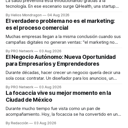
La salud preventiva está evolucionando gracias a la
tecnología. En ese escenario surge QiHealth, una startup
que desarrolla un ecosistema digital capaz de integrar
By Helios Mondragon
04 Aug 2026
dispositivos inteligentes, inteligencia artificial y monitoreo
El verdadero problema no es el marketing:
en tiempo real para ayudar a las personas a tomar mejores
es el proceso comercial
decisiones sobre su salud metabólica. Su propuesta busca
responder
Muchas empresas llegan a la misma conclusión cuando sus
campañas digitales no generan ventas: "el marketing no
funciona". Sin embargo, para Marcelo Gutiérrez, CEO de
By PRO Network
03 Aug 2026
INTERIUS, el problema suele estar en otro lugar. Durante
El Negocio Autónomo: Nueva Oportunidad
una entrevista para el podcast SER PRO, el especialista en
para Empresarios y Emprendedores
marketing digital explicó que
Durante décadas, hacer crecer un negocio quería decir una
sola cosa: contratar. Un diseñador para los anuncios, un
especialista en marketing para las campañas, un copywriter
By PRO Network
03 Aug 2026
para los textos, alguien que supiera de publicidad digital
La focaccia vive su mejor momento en la
para encontrar prospectos, un vendedor para atender
Ciudad de México
llamadas y mensajes, y —con suerte— una persona
Durante mucho tiempo fue vista como un pan de
acompañamiento. Hoy, la focaccia se ha convertido en uno
de los platillos favoritos de quienes buscan cocina
By Redacción
03 Aug 2026
artesanal, ingredientes de calidad y experiencias que