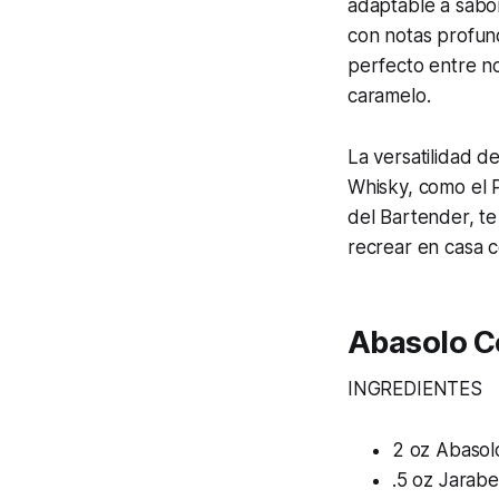
adaptable a sabo
con notas profund
perfecto entre no
caramelo.
La versatilidad d
Whisky, como el P
del Bartender, te
recrear en casa c
Abasolo Co
INGREDIENTES
2 oz Abasol
.5 oz Jarabe