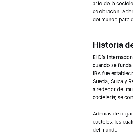
arte de la coctele
celebración. Ade
del mundo para q
Historia d
El Día Internacio
cuando se funda l
IBA fue estableci
Suecia, Suiza y R
alrededor del mu
coctelería; se c
Además de organiz
cócteles, los cua
del mundo.