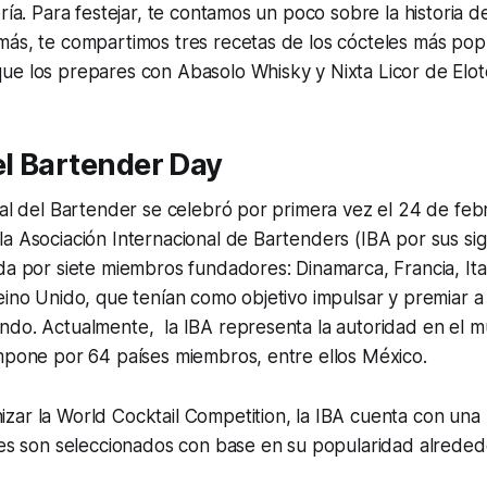
ría. Para festejar, te contamos un poco sobre la historia d
más, te compartimos tres recetas de los cócteles más pop
ue los prepares con Abasolo Whisky y Nixta Licor de Elot
el Bartender Day
nal del Bartender se celebró por primera vez el 24 de feb
a Asociación Internacional de Bartenders (IBA por sus sigl
da por siete miembros fundadores: Dinamarca, Francia, Ital
eino Unido, que tenían como objetivo impulsar y premiar a
ndo. Actualmente, la IBA representa la autoridad en el m
ompone por 64 países miembros, entre ellos México.
ar la World Cocktail Competition, la IBA cuenta con una li
les son seleccionados con base en su popularidad alreded