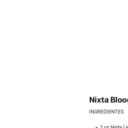
Nixta Blo
INGREDIENTES
1 oz Nixta L