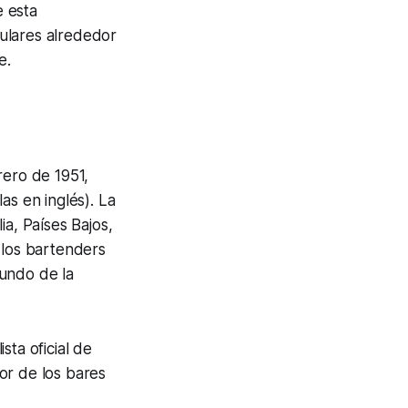
e esta
ulares alrededor
e.
rero de 1951,
as en inglés). La
ia, Países Bajos,
 los bartenders
undo de la
sta oficial de
or de los bares