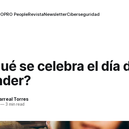
RO
PRO People
Revista
Newsletter
Ciberseguridad
ué se celebra el día 
nder?
larreal Torres
—
3 min read