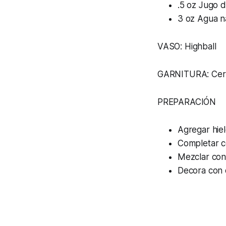
.5 oz Jugo 
3 oz Agua n
VASO: Highball
GARNITURA: Cere
PREPARACIÓN
Agregar hiel
Completar c
Mezclar con
Decora con 