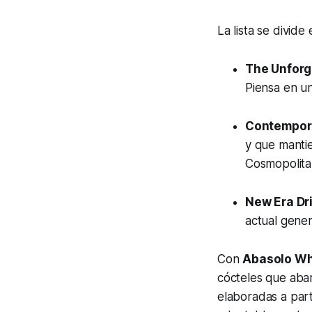
La lista se divide
The Unforg
Piensa en un
Contempora
y que mantie
Cosmopolita
New Era Dr
actual gener
Con
Abasolo Wh
cócteles que abar
elaboradas a part