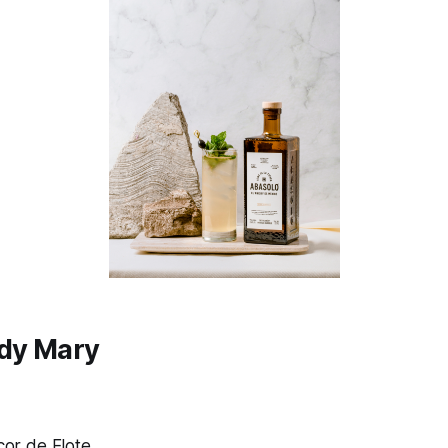
ody Mary
icor de Elote