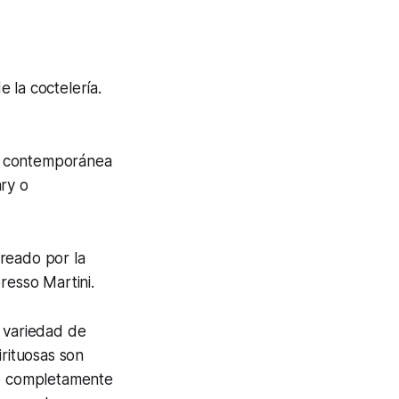
e la coctelería.
ra contemporánea
ry o
reado por la
resso Martini.
 variedad de
irituosas son
co completamente