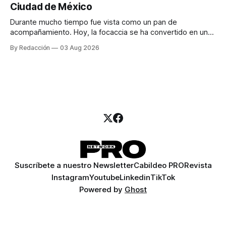
Ciudad de México
llamadas y mensajes, y —con suerte— una persona
Durante mucho tiempo fue vista como un pan de
acompañamiento. Hoy, la focaccia se ha convertido en uno
de los platillos favoritos de quienes buscan cocina
By Redacción
03 Aug 2026
artesanal, ingredientes de calidad y experiencias que
invitan a compartir alrededor de la mesa. Durante mucho
tiempo, hablar de cocina italiana era siempre de
Suscríbete a nuestro Newsletter
Cabildeo PRO
Revista
Instagram
Youtube
Linkedin
TikTok
Powered by
Ghost