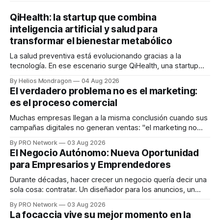
QiHealth: la startup que combina
inteligencia artificial y salud para
transformar el bienestar metabólico
La salud preventiva está evolucionando gracias a la
tecnología. En ese escenario surge QiHealth, una startup
que desarrolla un ecosistema digital capaz de integrar
By Helios Mondragon
04 Aug 2026
dispositivos inteligentes, inteligencia artificial y monitoreo
El verdadero problema no es el marketing:
en tiempo real para ayudar a las personas a tomar mejores
es el proceso comercial
decisiones sobre su salud metabólica. Su propuesta busca
responder
Muchas empresas llegan a la misma conclusión cuando sus
campañas digitales no generan ventas: "el marketing no
funciona". Sin embargo, para Marcelo Gutiérrez, CEO de
By PRO Network
03 Aug 2026
INTERIUS, el problema suele estar en otro lugar. Durante
El Negocio Autónomo: Nueva Oportunidad
una entrevista para el podcast SER PRO, el especialista en
para Empresarios y Emprendedores
marketing digital explicó que
Durante décadas, hacer crecer un negocio quería decir una
sola cosa: contratar. Un diseñador para los anuncios, un
especialista en marketing para las campañas, un copywriter
By PRO Network
03 Aug 2026
para los textos, alguien que supiera de publicidad digital
La focaccia vive su mejor momento en la
para encontrar prospectos, un vendedor para atender