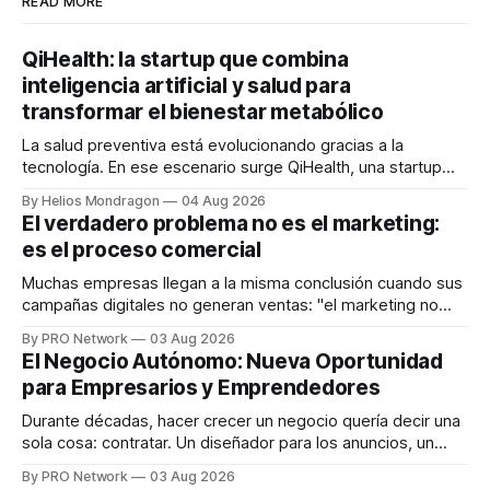
READ MORE
QiHealth: la startup que combina
inteligencia artificial y salud para
transformar el bienestar metabólico
La salud preventiva está evolucionando gracias a la
tecnología. En ese escenario surge QiHealth, una startup
que desarrolla un ecosistema digital capaz de integrar
By Helios Mondragon
04 Aug 2026
dispositivos inteligentes, inteligencia artificial y monitoreo
El verdadero problema no es el marketing:
en tiempo real para ayudar a las personas a tomar mejores
es el proceso comercial
decisiones sobre su salud metabólica. Su propuesta busca
responder
Muchas empresas llegan a la misma conclusión cuando sus
campañas digitales no generan ventas: "el marketing no
funciona". Sin embargo, para Marcelo Gutiérrez, CEO de
By PRO Network
03 Aug 2026
INTERIUS, el problema suele estar en otro lugar. Durante
El Negocio Autónomo: Nueva Oportunidad
una entrevista para el podcast SER PRO, el especialista en
para Empresarios y Emprendedores
marketing digital explicó que
Durante décadas, hacer crecer un negocio quería decir una
sola cosa: contratar. Un diseñador para los anuncios, un
especialista en marketing para las campañas, un copywriter
By PRO Network
03 Aug 2026
para los textos, alguien que supiera de publicidad digital