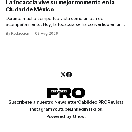
La focaccia vive su mejor momento en la
para encontrar prospectos, un vendedor para atender
Ciudad de México
llamadas y mensajes, y —con suerte— una persona
Durante mucho tiempo fue vista como un pan de
acompañamiento. Hoy, la focaccia se ha convertido en uno
de los platillos favoritos de quienes buscan cocina
By Redacción
03 Aug 2026
artesanal, ingredientes de calidad y experiencias que
invitan a compartir alrededor de la mesa. Durante mucho
tiempo, hablar de cocina italiana era siempre de
Suscríbete a nuestro Newsletter
Cabildeo PRO
Revista
Instagram
Youtube
Linkedin
TikTok
Powered by
Ghost