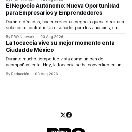
INTERIUS, el problema suele estar en otro lugar. Durante
El Negocio Autónomo: Nueva Oportunidad
una entrevista para el podcast SER PRO, el especialista en
para Empresarios y Emprendedores
marketing digital explicó que
Durante décadas, hacer crecer un negocio quería decir una
sola cosa: contratar. Un diseñador para los anuncios, un
especialista en marketing para las campañas, un copywriter
By PRO Network
03 Aug 2026
para los textos, alguien que supiera de publicidad digital
La focaccia vive su mejor momento en la
para encontrar prospectos, un vendedor para atender
Ciudad de México
llamadas y mensajes, y —con suerte— una persona
Durante mucho tiempo fue vista como un pan de
acompañamiento. Hoy, la focaccia se ha convertido en uno
de los platillos favoritos de quienes buscan cocina
By Redacción
03 Aug 2026
artesanal, ingredientes de calidad y experiencias que
invitan a compartir alrededor de la mesa. Durante mucho
tiempo, hablar de cocina italiana era siempre de