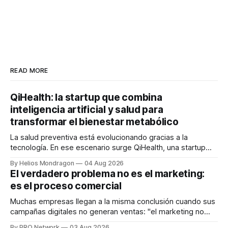
READ MORE
QiHealth: la startup que combina
inteligencia artificial y salud para
transformar el bienestar metabólico
La salud preventiva está evolucionando gracias a la
tecnología. En ese escenario surge QiHealth, una startup
que desarrolla un ecosistema digital capaz de integrar
By Helios Mondragon
04 Aug 2026
dispositivos inteligentes, inteligencia artificial y monitoreo
El verdadero problema no es el marketing:
en tiempo real para ayudar a las personas a tomar mejores
es el proceso comercial
decisiones sobre su salud metabólica. Su propuesta busca
responder
Muchas empresas llegan a la misma conclusión cuando sus
campañas digitales no generan ventas: "el marketing no
funciona". Sin embargo, para Marcelo Gutiérrez, CEO de
By PRO Network
03 Aug 2026