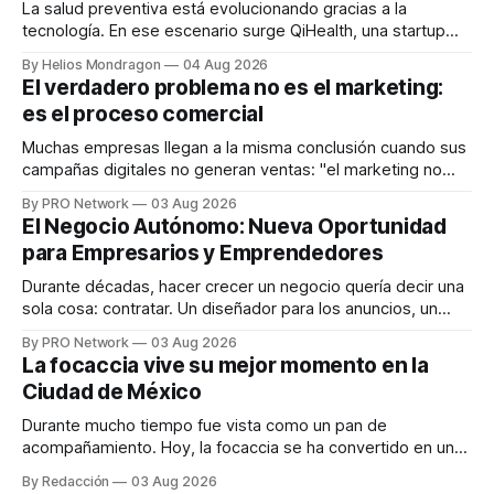
La salud preventiva está evolucionando gracias a la
tecnología. En ese escenario surge QiHealth, una startup
que desarrolla un ecosistema digital capaz de integrar
By Helios Mondragon
04 Aug 2026
dispositivos inteligentes, inteligencia artificial y monitoreo
El verdadero problema no es el marketing:
en tiempo real para ayudar a las personas a tomar mejores
es el proceso comercial
decisiones sobre su salud metabólica. Su propuesta busca
responder
Muchas empresas llegan a la misma conclusión cuando sus
campañas digitales no generan ventas: "el marketing no
funciona". Sin embargo, para Marcelo Gutiérrez, CEO de
By PRO Network
03 Aug 2026
INTERIUS, el problema suele estar en otro lugar. Durante
El Negocio Autónomo: Nueva Oportunidad
una entrevista para el podcast SER PRO, el especialista en
para Empresarios y Emprendedores
marketing digital explicó que
Durante décadas, hacer crecer un negocio quería decir una
sola cosa: contratar. Un diseñador para los anuncios, un
especialista en marketing para las campañas, un copywriter
By PRO Network
03 Aug 2026
para los textos, alguien que supiera de publicidad digital
La focaccia vive su mejor momento en la
para encontrar prospectos, un vendedor para atender
Ciudad de México
llamadas y mensajes, y —con suerte— una persona
Durante mucho tiempo fue vista como un pan de
acompañamiento. Hoy, la focaccia se ha convertido en uno
de los platillos favoritos de quienes buscan cocina
By Redacción
03 Aug 2026
artesanal, ingredientes de calidad y experiencias que