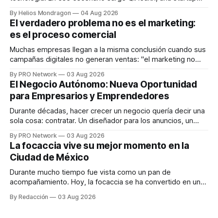
que desarrolla un ecosistema digital capaz de integrar
By Helios Mondragon
04 Aug 2026
dispositivos inteligentes, inteligencia artificial y monitoreo
El verdadero problema no es el marketing:
en tiempo real para ayudar a las personas a tomar mejores
es el proceso comercial
decisiones sobre su salud metabólica. Su propuesta busca
responder
Muchas empresas llegan a la misma conclusión cuando sus
campañas digitales no generan ventas: "el marketing no
funciona". Sin embargo, para Marcelo Gutiérrez, CEO de
By PRO Network
03 Aug 2026
INTERIUS, el problema suele estar en otro lugar. Durante
El Negocio Autónomo: Nueva Oportunidad
una entrevista para el podcast SER PRO, el especialista en
para Empresarios y Emprendedores
marketing digital explicó que
Durante décadas, hacer crecer un negocio quería decir una
sola cosa: contratar. Un diseñador para los anuncios, un
especialista en marketing para las campañas, un copywriter
By PRO Network
03 Aug 2026
para los textos, alguien que supiera de publicidad digital
La focaccia vive su mejor momento en la
para encontrar prospectos, un vendedor para atender
Ciudad de México
llamadas y mensajes, y —con suerte— una persona
Durante mucho tiempo fue vista como un pan de
acompañamiento. Hoy, la focaccia se ha convertido en uno
de los platillos favoritos de quienes buscan cocina
By Redacción
03 Aug 2026
artesanal, ingredientes de calidad y experiencias que
invitan a compartir alrededor de la mesa. Durante mucho