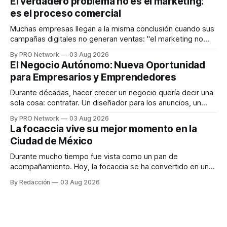
El verdadero problema no es el marketing:
en tiempo real para ayudar a las personas a tomar mejores
es el proceso comercial
decisiones sobre su salud metabólica. Su propuesta busca
responder
Muchas empresas llegan a la misma conclusión cuando sus
campañas digitales no generan ventas: "el marketing no
funciona". Sin embargo, para Marcelo Gutiérrez, CEO de
By PRO Network
03 Aug 2026
INTERIUS, el problema suele estar en otro lugar. Durante
El Negocio Autónomo: Nueva Oportunidad
una entrevista para el podcast SER PRO, el especialista en
para Empresarios y Emprendedores
marketing digital explicó que
Durante décadas, hacer crecer un negocio quería decir una
sola cosa: contratar. Un diseñador para los anuncios, un
especialista en marketing para las campañas, un copywriter
By PRO Network
03 Aug 2026
para los textos, alguien que supiera de publicidad digital
La focaccia vive su mejor momento en la
para encontrar prospectos, un vendedor para atender
Ciudad de México
llamadas y mensajes, y —con suerte— una persona
Durante mucho tiempo fue vista como un pan de
acompañamiento. Hoy, la focaccia se ha convertido en uno
de los platillos favoritos de quienes buscan cocina
By Redacción
03 Aug 2026
artesanal, ingredientes de calidad y experiencias que
invitan a compartir alrededor de la mesa. Durante mucho
tiempo, hablar de cocina italiana era siempre de