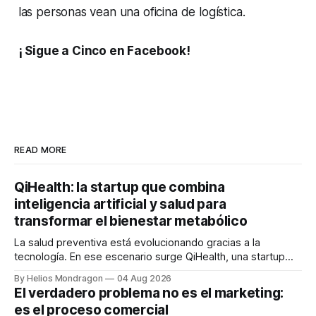
las personas vean una oficina de logística.
¡ Sigue a Cinco en Facebook!
READ MORE
QiHealth: la startup que combina
inteligencia artificial y salud para
transformar el bienestar metabólico
La salud preventiva está evolucionando gracias a la
tecnología. En ese escenario surge QiHealth, una startup
que desarrolla un ecosistema digital capaz de integrar
By Helios Mondragon
04 Aug 2026
dispositivos inteligentes, inteligencia artificial y monitoreo
El verdadero problema no es el marketing:
en tiempo real para ayudar a las personas a tomar mejores
es el proceso comercial
decisiones sobre su salud metabólica. Su propuesta busca