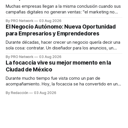
responder
Muchas empresas llegan a la misma conclusión cuando sus
campañas digitales no generan ventas: "el marketing no
funciona". Sin embargo, para Marcelo Gutiérrez, CEO de
By PRO Network
03 Aug 2026
INTERIUS, el problema suele estar en otro lugar. Durante
El Negocio Autónomo: Nueva Oportunidad
una entrevista para el podcast SER PRO, el especialista en
para Empresarios y Emprendedores
marketing digital explicó que
Durante décadas, hacer crecer un negocio quería decir una
sola cosa: contratar. Un diseñador para los anuncios, un
especialista en marketing para las campañas, un copywriter
By PRO Network
03 Aug 2026
para los textos, alguien que supiera de publicidad digital
La focaccia vive su mejor momento en la
para encontrar prospectos, un vendedor para atender
Ciudad de México
llamadas y mensajes, y —con suerte— una persona
Durante mucho tiempo fue vista como un pan de
acompañamiento. Hoy, la focaccia se ha convertido en uno
de los platillos favoritos de quienes buscan cocina
By Redacción
03 Aug 2026
artesanal, ingredientes de calidad y experiencias que
invitan a compartir alrededor de la mesa. Durante mucho
tiempo, hablar de cocina italiana era siempre de