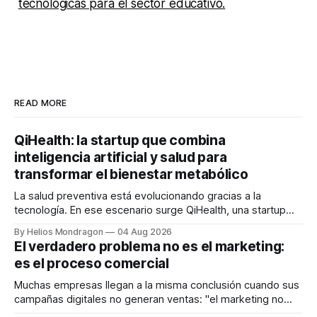
tecnológicas para el sector educativo.
READ MORE
QiHealth: la startup que combina
inteligencia artificial y salud para
transformar el bienestar metabólico
La salud preventiva está evolucionando gracias a la
tecnología. En ese escenario surge QiHealth, una startup
que desarrolla un ecosistema digital capaz de integrar
By Helios Mondragon
04 Aug 2026
dispositivos inteligentes, inteligencia artificial y monitoreo
El verdadero problema no es el marketing:
en tiempo real para ayudar a las personas a tomar mejores
es el proceso comercial
decisiones sobre su salud metabólica. Su propuesta busca
responder
Muchas empresas llegan a la misma conclusión cuando sus
campañas digitales no generan ventas: "el marketing no
funciona". Sin embargo, para Marcelo Gutiérrez, CEO de