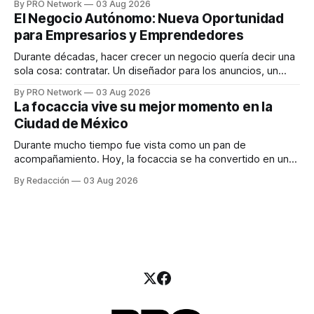
By PRO Network
03 Aug 2026
INTERIUS, el problema suele estar en otro lugar. Durante
El Negocio Autónomo: Nueva Oportunidad
una entrevista para el podcast SER PRO, el especialista en
para Empresarios y Emprendedores
marketing digital explicó que
Durante décadas, hacer crecer un negocio quería decir una
sola cosa: contratar. Un diseñador para los anuncios, un
especialista en marketing para las campañas, un copywriter
By PRO Network
03 Aug 2026
para los textos, alguien que supiera de publicidad digital
La focaccia vive su mejor momento en la
para encontrar prospectos, un vendedor para atender
Ciudad de México
llamadas y mensajes, y —con suerte— una persona
Durante mucho tiempo fue vista como un pan de
acompañamiento. Hoy, la focaccia se ha convertido en uno
de los platillos favoritos de quienes buscan cocina
By Redacción
03 Aug 2026
artesanal, ingredientes de calidad y experiencias que
invitan a compartir alrededor de la mesa. Durante mucho
tiempo, hablar de cocina italiana era siempre de