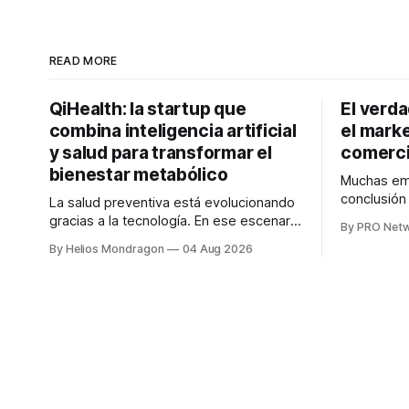
READ MORE
QiHealth: la startup que
El verd
combina inteligencia artificial
el marke
y salud para transformar el
comerci
bienestar metabólico
Muchas emp
conclusió
La salud preventiva está evolucionando
digitales n
gracias a la tecnología. En ese escenario
By PRO Net
marketing 
surge QiHealth, una startup que
By Helios Mondragon
04 Aug 2026
para Marce
desarrolla un ecosistema digital capaz
INTERIUS, 
de integrar dispositivos inteligentes,
otro lugar. Durante una entrevista para el
inteligencia artificial y monitoreo en
podcast SE
tiempo real para ayudar a las personas a
marketing d
tomar mejores decisiones sobre su
salud metabólica. Su propuesta busca
responder