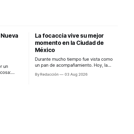
: Nueva
La focaccia vive su mejor
momento en la Ciudad de
México
Durante mucho tiempo fue vista como
un pan de acompañamiento. Hoy, la
r un
focaccia se ha convertido en uno de los
 cosa:
By Redacción
03 Aug 2026
platillos favoritos de quienes buscan
os
cocina artesanal, ingredientes de calidad
marketing
y experiencias que invitan a compartir
iter para
alrededor de la mesa. Durante mucho
a de
tiempo, hablar de cocina italiana era
ar
siempre de
a atender
n suerte—