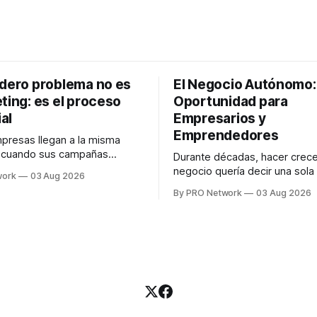
adero problema no es
El Negocio Autónomo
ting: es el proceso
Oportunidad para
al
Empresarios y
Emprendedores
resas llegan a la misma
n cuando sus campañas
Durante décadas, hacer crece
o generan ventas: "el
negocio quería decir una sola
work
03 Aug 2026
no funciona". Sin embargo,
contratar. Un diseñador para l
By PRO Network
03 Aug 2026
lo Gutiérrez, CEO de
anuncios, un especialista en 
el problema suele estar en
para las campañas, un copywr
los textos, alguien que supier
R PRO, el especialista en
publicidad digital para encontr
igital explicó que
prospectos, un vendedor par
llamadas y mensajes, y —co
una persona