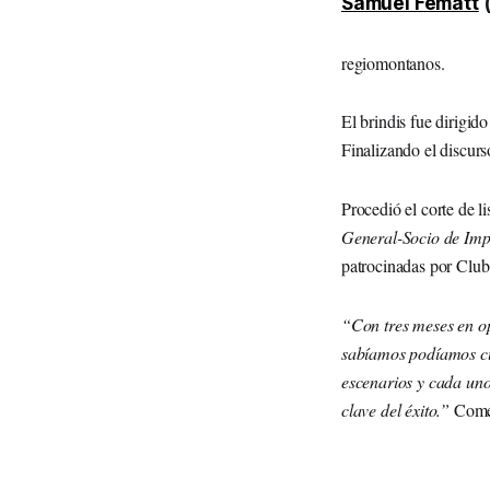
Samuel Fematt
(
regiomontanos.
El brindis fue dirigi
Finalizando el discurso
Procedió el corte de 
General-Socio de Imp
patrocinadas por Club
“Con tres meses en op
sabíamos podíamos cub
escenarios y cada uno
clave del éxito.”
Comen