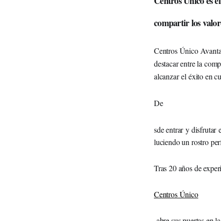
Centros Único es el
compartir los valor
Centros Único Avanta 
destacar entre la comp
alcanzar el éxito en c
De
sde entrar y disfrutar 
luciendo un rostro perf
Tras 20 años de exper
Centros Único
abre sus puertas en l