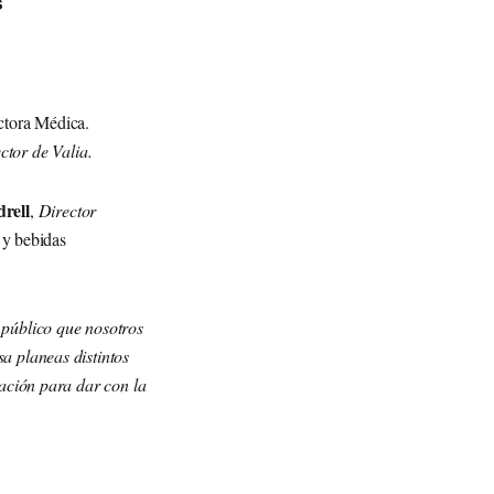
s
ctora Médica.
ector de Valia.
rell
,
Director
s y bebidas
 público que nosotros
a planeas distintos
tación para dar con la