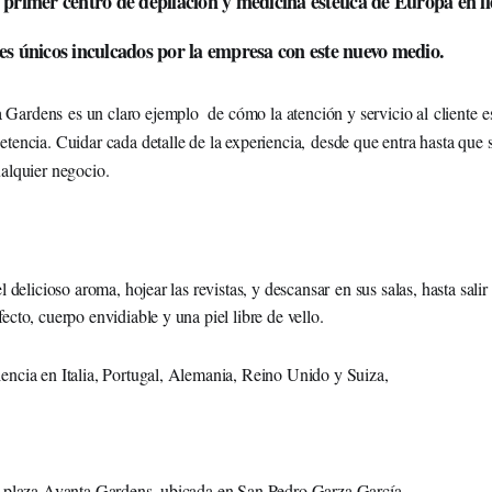
 primer centro de depilación y medicina estética de Europa en l
es únicos inculcados por la empresa con este nuevo medio.
Gardens es un claro ejemplo de cómo la atención y servicio al cliente es
etencia. Cuidar cada detalle de la experiencia, desde que entra hasta que s
ualquier negocio.
el delicioso aroma, hojear las revistas, y descansar en sus salas, hasta salir
ecto, cuerpo envidiable y una piel libre de vello.
iencia en Italia, Portugal, Alemania, Reino Unido y Suiza,
a plaza Avanta Gardens, ubicada en San Pedro Garza García,