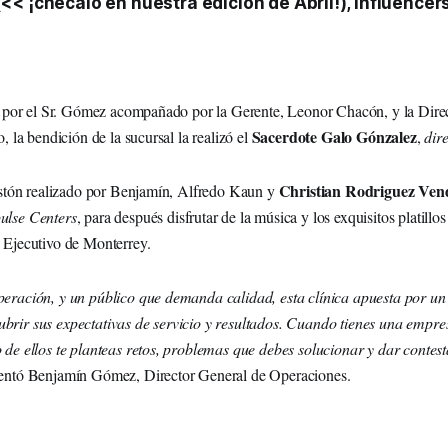
<< ¡chécalo en nuestra edición de Abril!),
influencer
do por el Sr. Gómez acompañado por la Gerente, Leonor Chacón, y la Dire
Sacerdote Galo Gónzalez
, la bendición de la sucursal la realizó el
,
dir
Christian Rodriguez Vend
listón realizado por Benjamín, Alfredo Kaun y
ulse Centers
, para después disfrutar de la música y los exquisitos platillo
 Ejecutivo de Monterrey.
eración, y un público que demanda calidad, esta clínica apuesta por un
rir sus expectativas de servicio y resultados. Cuando tienes una empres
 de ellos te planteas retos, problemas que debes solucionar y dar contes
tó Benjamín Gómez, Director General de Operaciones.