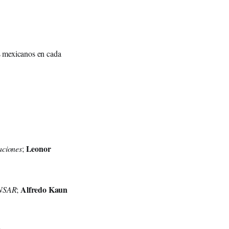
os mexicanos en cada
Leonor
aciones
;
Alfredo Kaun
INSAR
;