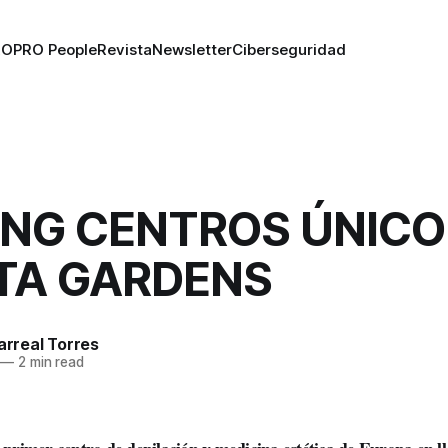
RO
PRO People
Revista
Newsletter
Ciberseguridad
ING CENTROS ÚNICO
TA GARDENS
larreal Torres
—
2 min read