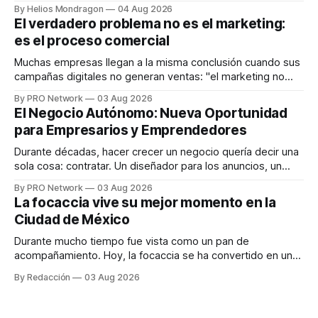
que desarrolla un ecosistema digital capaz de integrar
By Helios Mondragon
04 Aug 2026
dispositivos inteligentes, inteligencia artificial y monitoreo
El verdadero problema no es el marketing:
en tiempo real para ayudar a las personas a tomar mejores
es el proceso comercial
decisiones sobre su salud metabólica. Su propuesta busca
responder
Muchas empresas llegan a la misma conclusión cuando sus
campañas digitales no generan ventas: "el marketing no
funciona". Sin embargo, para Marcelo Gutiérrez, CEO de
By PRO Network
03 Aug 2026
INTERIUS, el problema suele estar en otro lugar. Durante
El Negocio Autónomo: Nueva Oportunidad
una entrevista para el podcast SER PRO, el especialista en
para Empresarios y Emprendedores
marketing digital explicó que
Durante décadas, hacer crecer un negocio quería decir una
sola cosa: contratar. Un diseñador para los anuncios, un
especialista en marketing para las campañas, un copywriter
By PRO Network
03 Aug 2026
para los textos, alguien que supiera de publicidad digital
La focaccia vive su mejor momento en la
para encontrar prospectos, un vendedor para atender
Ciudad de México
llamadas y mensajes, y —con suerte— una persona
Durante mucho tiempo fue vista como un pan de
acompañamiento. Hoy, la focaccia se ha convertido en uno
de los platillos favoritos de quienes buscan cocina
By Redacción
03 Aug 2026
artesanal, ingredientes de calidad y experiencias que
invitan a compartir alrededor de la mesa. Durante mucho
tiempo, hablar de cocina italiana era siempre de