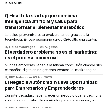
READ MORE
QiHealth: la startup que combina
inteligencia artificial y salud para
transformar el bienestar metabólico
La salud preventiva está evolucionando gracias a la
tecnología. En ese escenario surge QiHealth, una startup
que desarrolla un ecosistema digital capaz de integrar
By Helios Mondragon
04 Aug 2026
dispositivos inteligentes, inteligencia artificial y monitoreo
El verdadero problema no es el marketing:
en tiempo real para ayudar a las personas a tomar mejores
es el proceso comercial
decisiones sobre su salud metabólica. Su propuesta busca
responder
Muchas empresas llegan a la misma conclusión cuando sus
campañas digitales no generan ventas: "el marketing no
funciona". Sin embargo, para Marcelo Gutiérrez, CEO de
By PRO Network
03 Aug 2026
INTERIUS, el problema suele estar en otro lugar. Durante
El Negocio Autónomo: Nueva Oportunidad
una entrevista para el podcast SER PRO, el especialista en
para Empresarios y Emprendedores
marketing digital explicó que
Durante décadas, hacer crecer un negocio quería decir una
sola cosa: contratar. Un diseñador para los anuncios, un
especialista en marketing para las campañas, un copywriter
By PRO Network
03 Aug 2026