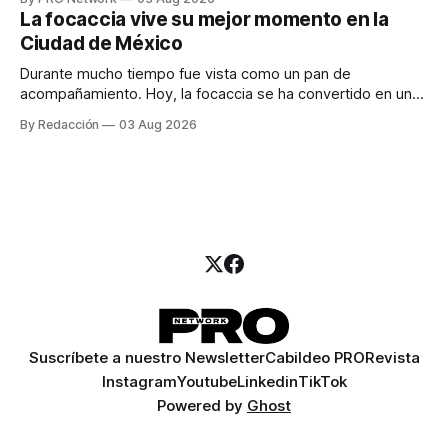
para los textos, alguien que supiera de publicidad digital
La focaccia vive su mejor momento en la
para encontrar prospectos, un vendedor para atender
Ciudad de México
llamadas y mensajes, y —con suerte— una persona
Durante mucho tiempo fue vista como un pan de
acompañamiento. Hoy, la focaccia se ha convertido en uno
de los platillos favoritos de quienes buscan cocina
By Redacción
03 Aug 2026
artesanal, ingredientes de calidad y experiencias que
invitan a compartir alrededor de la mesa. Durante mucho
tiempo, hablar de cocina italiana era siempre de
Suscríbete a nuestro Newsletter
Cabildeo PRO
Revista
Instagram
Youtube
Linkedin
TikTok
Powered by
Ghost