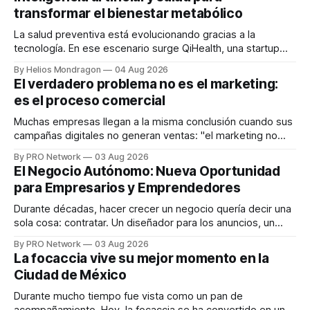
transformar el bienestar metabólico
La salud preventiva está evolucionando gracias a la
tecnología. En ese escenario surge QiHealth, una startup
que desarrolla un ecosistema digital capaz de integrar
By Helios Mondragon
04 Aug 2026
dispositivos inteligentes, inteligencia artificial y monitoreo
El verdadero problema no es el marketing:
en tiempo real para ayudar a las personas a tomar mejores
es el proceso comercial
decisiones sobre su salud metabólica. Su propuesta busca
responder
Muchas empresas llegan a la misma conclusión cuando sus
campañas digitales no generan ventas: "el marketing no
funciona". Sin embargo, para Marcelo Gutiérrez, CEO de
By PRO Network
03 Aug 2026
INTERIUS, el problema suele estar en otro lugar. Durante
El Negocio Autónomo: Nueva Oportunidad
una entrevista para el podcast SER PRO, el especialista en
para Empresarios y Emprendedores
marketing digital explicó que
Durante décadas, hacer crecer un negocio quería decir una
sola cosa: contratar. Un diseñador para los anuncios, un
especialista en marketing para las campañas, un copywriter
By PRO Network
03 Aug 2026
para los textos, alguien que supiera de publicidad digital
La focaccia vive su mejor momento en la
para encontrar prospectos, un vendedor para atender
Ciudad de México
llamadas y mensajes, y —con suerte— una persona
Durante mucho tiempo fue vista como un pan de
acompañamiento. Hoy, la focaccia se ha convertido en uno