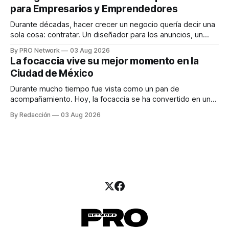
una entrevista para el podcast SER PRO, el especialista en
para Empresarios y Emprendedores
marketing digital explicó que
Durante décadas, hacer crecer un negocio quería decir una
sola cosa: contratar. Un diseñador para los anuncios, un
especialista en marketing para las campañas, un copywriter
By PRO Network
03 Aug 2026
para los textos, alguien que supiera de publicidad digital
La focaccia vive su mejor momento en la
para encontrar prospectos, un vendedor para atender
Ciudad de México
llamadas y mensajes, y —con suerte— una persona
Durante mucho tiempo fue vista como un pan de
acompañamiento. Hoy, la focaccia se ha convertido en uno
de los platillos favoritos de quienes buscan cocina
By Redacción
03 Aug 2026
artesanal, ingredientes de calidad y experiencias que
invitan a compartir alrededor de la mesa. Durante mucho
tiempo, hablar de cocina italiana era siempre de