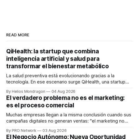
READ MORE
QiHealth: la startup que combina
inteligencia artificial y salud para
transformar el bienestar metabólico
La salud preventiva está evolucionando gracias a la
tecnología. En ese escenario surge QiHealth, una startup
que desarrolla un ecosistema digital capaz de integrar
By Helios Mondragon
04 Aug 2026
dispositivos inteligentes, inteligencia artificial y monitoreo
El verdadero problema no es el marketing:
en tiempo real para ayudar a las personas a tomar mejores
es el proceso comercial
decisiones sobre su salud metabólica. Su propuesta busca
responder
Muchas empresas llegan a la misma conclusión cuando sus
campañas digitales no generan ventas: "el marketing no
funciona". Sin embargo, para Marcelo Gutiérrez, CEO de
By PRO Network
03 Aug 2026
INTERIUS, el problema suele estar en otro lugar. Durante
El Negocio Autónomo: Nueva Oportunidad