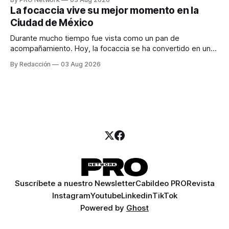
para los textos, alguien que supiera de publicidad digital
La focaccia vive su mejor momento en la
para encontrar prospectos, un vendedor para atender
Ciudad de México
llamadas y mensajes, y —con suerte— una persona
Durante mucho tiempo fue vista como un pan de
acompañamiento. Hoy, la focaccia se ha convertido en uno
de los platillos favoritos de quienes buscan cocina
By Redacción
03 Aug 2026
artesanal, ingredientes de calidad y experiencias que
invitan a compartir alrededor de la mesa. Durante mucho
tiempo, hablar de cocina italiana era siempre de
Suscríbete a nuestro Newsletter
Cabildeo PRO
Revista
Instagram
Youtube
Linkedin
TikTok
Powered by
Ghost