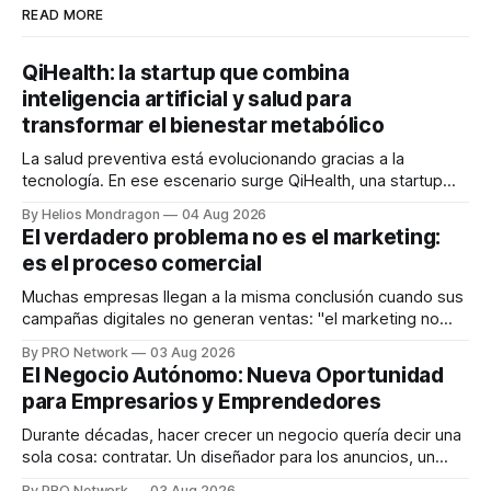
READ MORE
QiHealth: la startup que combina
inteligencia artificial y salud para
transformar el bienestar metabólico
La salud preventiva está evolucionando gracias a la
tecnología. En ese escenario surge QiHealth, una startup
que desarrolla un ecosistema digital capaz de integrar
By Helios Mondragon
04 Aug 2026
dispositivos inteligentes, inteligencia artificial y monitoreo
El verdadero problema no es el marketing:
en tiempo real para ayudar a las personas a tomar mejores
es el proceso comercial
decisiones sobre su salud metabólica. Su propuesta busca
responder
Muchas empresas llegan a la misma conclusión cuando sus
campañas digitales no generan ventas: "el marketing no
funciona". Sin embargo, para Marcelo Gutiérrez, CEO de
By PRO Network
03 Aug 2026
INTERIUS, el problema suele estar en otro lugar. Durante
El Negocio Autónomo: Nueva Oportunidad
una entrevista para el podcast SER PRO, el especialista en
para Empresarios y Emprendedores
marketing digital explicó que
Durante décadas, hacer crecer un negocio quería decir una
sola cosa: contratar. Un diseñador para los anuncios, un
especialista en marketing para las campañas, un copywriter
By PRO Network
03 Aug 2026