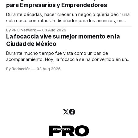
una entrevista para el podcast SER PRO, el especialista en
para Empresarios y Emprendedores
marketing digital explicó que
Durante décadas, hacer crecer un negocio quería decir una
sola cosa: contratar. Un diseñador para los anuncios, un
especialista en marketing para las campañas, un copywriter
By PRO Network
03 Aug 2026
para los textos, alguien que supiera de publicidad digital
La focaccia vive su mejor momento en la
para encontrar prospectos, un vendedor para atender
Ciudad de México
llamadas y mensajes, y —con suerte— una persona
Durante mucho tiempo fue vista como un pan de
acompañamiento. Hoy, la focaccia se ha convertido en uno
de los platillos favoritos de quienes buscan cocina
By Redacción
03 Aug 2026
artesanal, ingredientes de calidad y experiencias que
invitan a compartir alrededor de la mesa. Durante mucho
tiempo, hablar de cocina italiana era siempre de