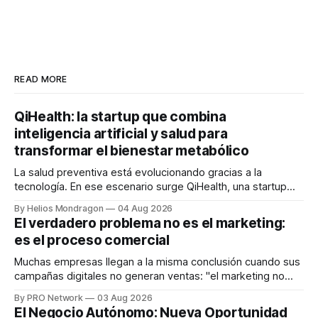
READ MORE
QiHealth: la startup que combina
inteligencia artificial y salud para
transformar el bienestar metabólico
La salud preventiva está evolucionando gracias a la
tecnología. En ese escenario surge QiHealth, una startup
que desarrolla un ecosistema digital capaz de integrar
By Helios Mondragon
04 Aug 2026
dispositivos inteligentes, inteligencia artificial y monitoreo
El verdadero problema no es el marketing:
en tiempo real para ayudar a las personas a tomar mejores
es el proceso comercial
decisiones sobre su salud metabólica. Su propuesta busca
responder
Muchas empresas llegan a la misma conclusión cuando sus
campañas digitales no generan ventas: "el marketing no
funciona". Sin embargo, para Marcelo Gutiérrez, CEO de
By PRO Network
03 Aug 2026
INTERIUS, el problema suele estar en otro lugar. Durante
El Negocio Autónomo: Nueva Oportunidad