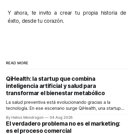
Y ahora, te invito a crear tu propia historia de
éxito, desde tu corazón.
READ MORE
QiHealth: la startup que combina
inteligencia artificial y salud para
transformar el bienestar metabólico
La salud preventiva está evolucionando gracias a la
tecnología. En ese escenario surge QiHealth, una startup
que desarrolla un ecosistema digital capaz de integrar
By Helios Mondragon
04 Aug 2026
dispositivos inteligentes, inteligencia artificial y monitoreo
El verdadero problema no es el marketing:
en tiempo real para ayudar a las personas a tomar mejores
es el proceso comercial
decisiones sobre su salud metabólica. Su propuesta busca