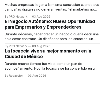
responder
Muchas empresas llegan a la misma conclusión cuando sus
campañas digitales no generan ventas: "el marketing no
funciona". Sin embargo, para Marcelo Gutiérrez, CEO de
By PRO Network
03 Aug 2026
INTERIUS, el problema suele estar en otro lugar. Durante
El Negocio Autónomo: Nueva Oportunidad
una entrevista para el podcast SER PRO, el especialista en
para Empresarios y Emprendedores
marketing digital explicó que
Durante décadas, hacer crecer un negocio quería decir una
sola cosa: contratar. Un diseñador para los anuncios, un
especialista en marketing para las campañas, un copywriter
By PRO Network
03 Aug 2026
para los textos, alguien que supiera de publicidad digital
La focaccia vive su mejor momento en la
para encontrar prospectos, un vendedor para atender
Ciudad de México
llamadas y mensajes, y —con suerte— una persona
Durante mucho tiempo fue vista como un pan de
acompañamiento. Hoy, la focaccia se ha convertido en uno
de los platillos favoritos de quienes buscan cocina
By Redacción
03 Aug 2026
artesanal, ingredientes de calidad y experiencias que
invitan a compartir alrededor de la mesa. Durante mucho
tiempo, hablar de cocina italiana era siempre de