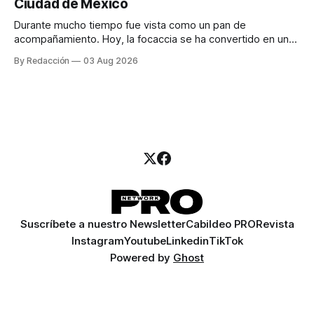
Ciudad de México
llamadas y mensajes, y —con suerte— una persona
Durante mucho tiempo fue vista como un pan de
acompañamiento. Hoy, la focaccia se ha convertido en uno
de los platillos favoritos de quienes buscan cocina
By Redacción
03 Aug 2026
artesanal, ingredientes de calidad y experiencias que
invitan a compartir alrededor de la mesa. Durante mucho
tiempo, hablar de cocina italiana era siempre de
Suscríbete a nuestro Newsletter
Cabildeo PRO
Revista
Instagram
Youtube
Linkedin
TikTok
Powered by
Ghost