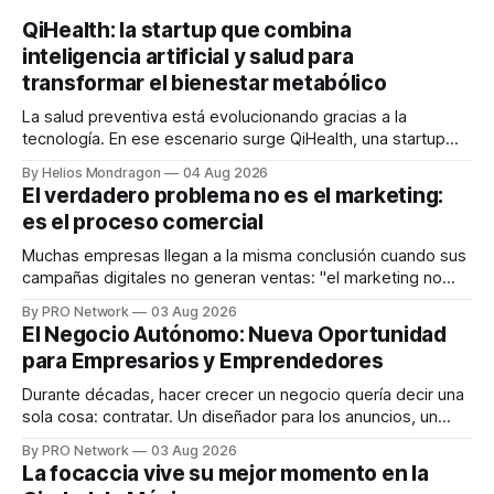
QiHealth: la startup que combina
inteligencia artificial y salud para
transformar el bienestar metabólico
La salud preventiva está evolucionando gracias a la
tecnología. En ese escenario surge QiHealth, una startup
que desarrolla un ecosistema digital capaz de integrar
By Helios Mondragon
04 Aug 2026
dispositivos inteligentes, inteligencia artificial y monitoreo
El verdadero problema no es el marketing:
en tiempo real para ayudar a las personas a tomar mejores
es el proceso comercial
decisiones sobre su salud metabólica. Su propuesta busca
responder
Muchas empresas llegan a la misma conclusión cuando sus
campañas digitales no generan ventas: "el marketing no
funciona". Sin embargo, para Marcelo Gutiérrez, CEO de
By PRO Network
03 Aug 2026
INTERIUS, el problema suele estar en otro lugar. Durante
El Negocio Autónomo: Nueva Oportunidad
una entrevista para el podcast SER PRO, el especialista en
para Empresarios y Emprendedores
marketing digital explicó que
Durante décadas, hacer crecer un negocio quería decir una
sola cosa: contratar. Un diseñador para los anuncios, un
especialista en marketing para las campañas, un copywriter
By PRO Network
03 Aug 2026
para los textos, alguien que supiera de publicidad digital
La focaccia vive su mejor momento en la
para encontrar prospectos, un vendedor para atender