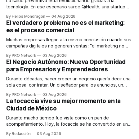
La salud preventiva está evolucionando gracias a la
tecnología. En ese escenario surge QiHealth, una startup
que desarrolla un ecosistema digital capaz de integrar
By Helios Mondragon
04 Aug 2026
dispositivos inteligentes, inteligencia artificial y monitoreo
El verdadero problema no es el marketing:
en tiempo real para ayudar a las personas a tomar mejores
es el proceso comercial
decisiones sobre su salud metabólica. Su propuesta busca
responder
Muchas empresas llegan a la misma conclusión cuando sus
campañas digitales no generan ventas: "el marketing no
funciona". Sin embargo, para Marcelo Gutiérrez, CEO de
By PRO Network
03 Aug 2026
INTERIUS, el problema suele estar en otro lugar. Durante
El Negocio Autónomo: Nueva Oportunidad
una entrevista para el podcast SER PRO, el especialista en
para Empresarios y Emprendedores
marketing digital explicó que
Durante décadas, hacer crecer un negocio quería decir una
sola cosa: contratar. Un diseñador para los anuncios, un
especialista en marketing para las campañas, un copywriter
By PRO Network
03 Aug 2026
para los textos, alguien que supiera de publicidad digital
La focaccia vive su mejor momento en la
para encontrar prospectos, un vendedor para atender
Ciudad de México
llamadas y mensajes, y —con suerte— una persona
Durante mucho tiempo fue vista como un pan de
acompañamiento. Hoy, la focaccia se ha convertido en uno
de los platillos favoritos de quienes buscan cocina
By Redacción
03 Aug 2026
artesanal, ingredientes de calidad y experiencias que