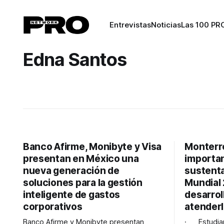
Entrevistas
Noticias
Las 100 PR
Edna Santos
Banco Afirme, Monibyte y Visa
Monterr
presentan en México una
importan
nueva generación de
sustenta
soluciones para la gestión
Mundial 
inteligente de gastos
desarrol
corporativos
atender
Banco Afirme y Monibyte presentan
· Estudiant