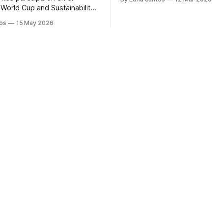
muestran que los estereotipo
World Cup and Sustainability,
género comienzan a formarse
por el American Institute of
os
15 May 2026
6 años, influyendo en las asp
para crear soluciones
académicas y profesionales d
n movilidad, residuos y
niños. * De acuerdo con el INEGI, la
sostenible rumbo a la Copa
participación económica
proximadamente
 133 toneladas de residuos
 en el Estadio BBVA. Alrededor
de