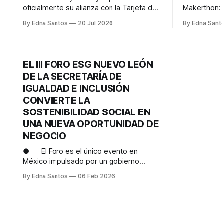
oficialmente su alianza con la Tarjeta de
Makerthon: 
Crédito Empresarial Monibyte – Afirme,
organizado 
By Edna Santos
20 Jul 2026
By Edna Sant
una solución que busca impulsar la
Monterrey, 
digitalización de la gestión financiera de
enfocadas e
las empresas mexicanas. Monterrey,
urbanismo 
Nuevo León, 14 de julio de 2026. - La
Mundial de Futbol. · A
EL III FORO ESG NUEVO LEÓN
gestión de gastos corporativos
se generan
DE LA SECRETARÍA DE
representa uno de los mayores retos
por partido
IGUALDAD E INCLUSIÓN
2 millones 
CONVIERTE LA
SOSTENIBILIDAD SOCIAL EN
UNA NUEVA OPORTUNIDAD DE
NEGOCIO
● El Foro es el único evento en
México impulsado por un gobierno
estatal para acompañar a las empresas
By Edna Santos
06 Feb 2026
en la integración de la “S” de ESG como
palanca de crecimiento y competitividad.
● Nuevo León presenta un modelo
de alianzas estratégicas que vincula a las
empresas con la política social del