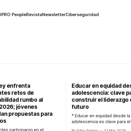
O
PRO People
Revista
Newsletter
Ciberseguridad
ey enfrenta
Educar en equidad des
tes retos de
adolescencia: clave p
bilidad rumbo al
construir el liderazgo 
2026; jóvenes
futuro
lan propuestas para
* Educar en equidad desde la
los
adolescencia es clave para el 
liderazgo: estudios de UNIC
es participaron en el
By Edna Santos
12 Mar 2026