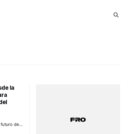
de la
ara
del
futuro del
EF y UNESCO