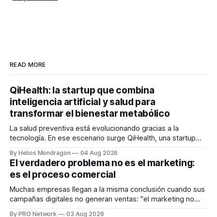
READ MORE
QiHealth: la startup que combina
inteligencia artificial y salud para
transformar el bienestar metabólico
La salud preventiva está evolucionando gracias a la
tecnología. En ese escenario surge QiHealth, una startup
que desarrolla un ecosistema digital capaz de integrar
By Helios Mondragon
04 Aug 2026
dispositivos inteligentes, inteligencia artificial y monitoreo
El verdadero problema no es el marketing:
en tiempo real para ayudar a las personas a tomar mejores
es el proceso comercial
decisiones sobre su salud metabólica. Su propuesta busca
responder
Muchas empresas llegan a la misma conclusión cuando sus
campañas digitales no generan ventas: "el marketing no
funciona". Sin embargo, para Marcelo Gutiérrez, CEO de
By PRO Network
03 Aug 2026