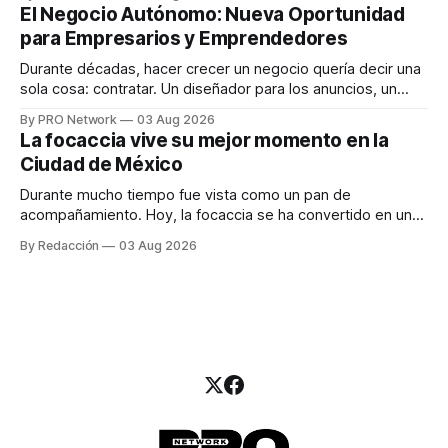
INTERIUS, el problema suele estar en otro lugar. Durante
El Negocio Autónomo: Nueva Oportunidad
una entrevista para el podcast SER PRO, el especialista en
para Empresarios y Emprendedores
marketing digital explicó que
Durante décadas, hacer crecer un negocio quería decir una
sola cosa: contratar. Un diseñador para los anuncios, un
especialista en marketing para las campañas, un copywriter
By PRO Network
03 Aug 2026
para los textos, alguien que supiera de publicidad digital
La focaccia vive su mejor momento en la
para encontrar prospectos, un vendedor para atender
Ciudad de México
llamadas y mensajes, y —con suerte— una persona
Durante mucho tiempo fue vista como un pan de
acompañamiento. Hoy, la focaccia se ha convertido en uno
de los platillos favoritos de quienes buscan cocina
By Redacción
03 Aug 2026
artesanal, ingredientes de calidad y experiencias que
invitan a compartir alrededor de la mesa. Durante mucho
tiempo, hablar de cocina italiana era siempre de