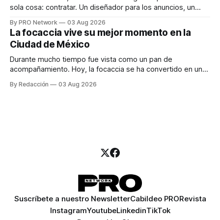
sola cosa: contratar. Un diseñador para los anuncios, un
especialista en marketing para las campañas, un copywriter
By PRO Network
03 Aug 2026
para los textos, alguien que supiera de publicidad digital
La focaccia vive su mejor momento en la
para encontrar prospectos, un vendedor para atender
Ciudad de México
llamadas y mensajes, y —con suerte— una persona
Durante mucho tiempo fue vista como un pan de
acompañamiento. Hoy, la focaccia se ha convertido en uno
de los platillos favoritos de quienes buscan cocina
By Redacción
03 Aug 2026
artesanal, ingredientes de calidad y experiencias que
invitan a compartir alrededor de la mesa. Durante mucho
tiempo, hablar de cocina italiana era siempre de
Suscríbete a nuestro Newsletter
Cabildeo PRO
Revista
Instagram
Youtube
Linkedin
TikTok