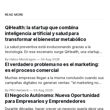
READ MORE
QiHealth: la startup que combina
inteligencia artificial y salud para
transformar el bienestar metabólico
La salud preventiva está evolucionando gracias a la
tecnología. En ese escenario surge QiHealth, una startup
que desarrolla un ecosistema digital capaz de integrar
By Helios Mondragon
04 Aug 2026
dispositivos inteligentes, inteligencia artificial y monitoreo
El verdadero problema no es el marketing:
en tiempo real para ayudar a las personas a tomar mejores
es el proceso comercial
decisiones sobre su salud metabólica. Su propuesta busca
responder
Muchas empresas llegan a la misma conclusión cuando sus
campañas digitales no generan ventas: "el marketing no
funciona". Sin embargo, para Marcelo Gutiérrez, CEO de
By PRO Network
03 Aug 2026
INTERIUS, el problema suele estar en otro lugar. Durante
El Negocio Autónomo: Nueva Oportunidad
una entrevista para el podcast SER PRO, el especialista en
para Empresarios y Emprendedores
marketing digital explicó que
Durante décadas, hacer crecer un negocio quería decir una