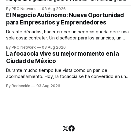
funciona". Sin embargo, para Marcelo Gutiérrez, CEO de
By PRO Network
03 Aug 2026
INTERIUS, el problema suele estar en otro lugar. Durante
El Negocio Autónomo: Nueva Oportunidad
una entrevista para el podcast SER PRO, el especialista en
para Empresarios y Emprendedores
marketing digital explicó que
Durante décadas, hacer crecer un negocio quería decir una
sola cosa: contratar. Un diseñador para los anuncios, un
especialista en marketing para las campañas, un copywriter
By PRO Network
03 Aug 2026
para los textos, alguien que supiera de publicidad digital
La focaccia vive su mejor momento en la
para encontrar prospectos, un vendedor para atender
Ciudad de México
llamadas y mensajes, y —con suerte— una persona
Durante mucho tiempo fue vista como un pan de
acompañamiento. Hoy, la focaccia se ha convertido en uno
de los platillos favoritos de quienes buscan cocina
By Redacción
03 Aug 2026
artesanal, ingredientes de calidad y experiencias que
invitan a compartir alrededor de la mesa. Durante mucho
tiempo, hablar de cocina italiana era siempre de