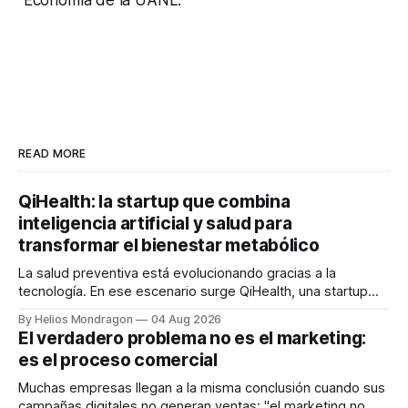
READ MORE
QiHealth: la startup que combina
inteligencia artificial y salud para
transformar el bienestar metabólico
La salud preventiva está evolucionando gracias a la
tecnología. En ese escenario surge QiHealth, una startup
que desarrolla un ecosistema digital capaz de integrar
By Helios Mondragon
04 Aug 2026
dispositivos inteligentes, inteligencia artificial y monitoreo
El verdadero problema no es el marketing:
en tiempo real para ayudar a las personas a tomar mejores
es el proceso comercial
decisiones sobre su salud metabólica. Su propuesta busca
responder
Muchas empresas llegan a la misma conclusión cuando sus
campañas digitales no generan ventas: "el marketing no