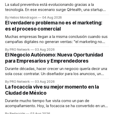
La salud preventiva está evolucionando gracias a la
tecnología. En ese escenario surge QiHealth, una startup
que desarrolla un ecosistema digital capaz de integrar
By Helios Mondragon
04 Aug 2026
dispositivos inteligentes, inteligencia artificial y monitoreo
El verdadero problema no es el marketing:
en tiempo real para ayudar a las personas a tomar mejores
es el proceso comercial
decisiones sobre su salud metabólica. Su propuesta busca
responder
Muchas empresas llegan a la misma conclusión cuando sus
campañas digitales no generan ventas: "el marketing no
funciona". Sin embargo, para Marcelo Gutiérrez, CEO de
By PRO Network
03 Aug 2026
INTERIUS, el problema suele estar en otro lugar. Durante
El Negocio Autónomo: Nueva Oportunidad
una entrevista para el podcast SER PRO, el especialista en
para Empresarios y Emprendedores
marketing digital explicó que
Durante décadas, hacer crecer un negocio quería decir una
sola cosa: contratar. Un diseñador para los anuncios, un
especialista en marketing para las campañas, un copywriter
By PRO Network
03 Aug 2026
para los textos, alguien que supiera de publicidad digital
La focaccia vive su mejor momento en la
para encontrar prospectos, un vendedor para atender
Ciudad de México
llamadas y mensajes, y —con suerte— una persona
Durante mucho tiempo fue vista como un pan de
acompañamiento. Hoy, la focaccia se ha convertido en uno
de los platillos favoritos de quienes buscan cocina
By Redacción
03 Aug 2026