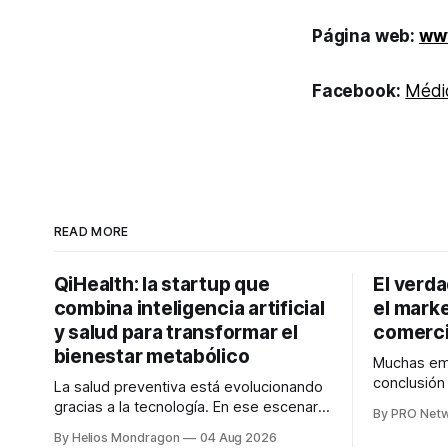
Página web:
ww
Facebook:
Médi
READ MORE
QiHealth: la startup que
El verd
combina inteligencia artificial
el marke
y salud para transformar el
comerci
bienestar metabólico
Muchas emp
conclusió
La salud preventiva está evolucionando
digitales n
gracias a la tecnología. En ese escenario
By PRO Net
marketing 
surge QiHealth, una startup que
By Helios Mondragon
04 Aug 2026
para Marce
desarrolla un ecosistema digital capaz