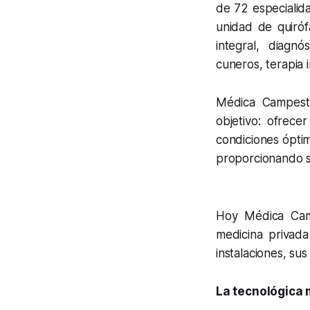
de 72 especialida
unidad de quiróf
integral, diagnó
cuneros, terapia 
Médica Campest
objetivo: ofrece
condiciones óptim
proporcionando se
Hoy Médica Camp
medicina privada
instalaciones, su
La tecnológica