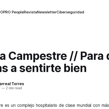
RO
PRO People
Revista
Newsletter
Ciberseguridad
a Campestre // Para
s a sentirte bien
larreal Torres
7
—
2 min read
e es un complejo hospitalario de clase mundial con má