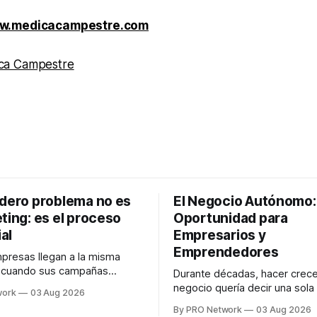
w.medicacampestre.com
ca Campestre
adero problema no es
El Negocio Autónomo
ting: es el proceso
Oportunidad para
al
Empresarios y
Emprendedores
resas llegan a la misma
n cuando sus campañas
Durante décadas, hacer crece
o generan ventas: "el
negocio quería decir una sola
work
03 Aug 2026
no funciona". Sin embargo,
contratar. Un diseñador para l
By PRO Network
03 Aug 2026
lo Gutiérrez, CEO de
anuncios, un especialista en 