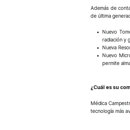
Además de contar
de última genera
Nuevo Tomó
radiación y
Nueva Resona
Nuevo Micro
permite alm
¿Cuál es su com
Médica Campestre
tecnología más a