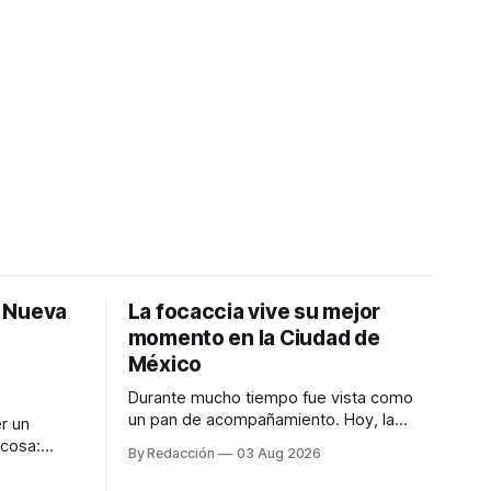
: Nueva
La focaccia vive su mejor
momento en la Ciudad de
México
Durante mucho tiempo fue vista como
un pan de acompañamiento. Hoy, la
r un
focaccia se ha convertido en uno de los
 cosa:
By Redacción
03 Aug 2026
platillos favoritos de quienes buscan
os
cocina artesanal, ingredientes de calidad
marketing