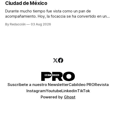
Ciudad de México
llamadas y mensajes, y —con suerte— una persona
Durante mucho tiempo fue vista como un pan de
acompañamiento. Hoy, la focaccia se ha convertido en uno
de los platillos favoritos de quienes buscan cocina
By Redacción
03 Aug 2026
artesanal, ingredientes de calidad y experiencias que
invitan a compartir alrededor de la mesa. Durante mucho
tiempo, hablar de cocina italiana era siempre de
Suscríbete a nuestro Newsletter
Cabildeo PRO
Revista
Instagram
Youtube
Linkedin
TikTok
Powered by
Ghost