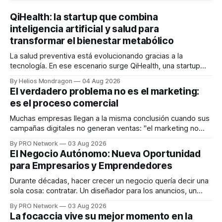
QiHealth: la startup que combina
inteligencia artificial y salud para
transformar el bienestar metabólico
La salud preventiva está evolucionando gracias a la
tecnología. En ese escenario surge QiHealth, una startup
que desarrolla un ecosistema digital capaz de integrar
By Helios Mondragon
04 Aug 2026
dispositivos inteligentes, inteligencia artificial y monitoreo
El verdadero problema no es el marketing:
en tiempo real para ayudar a las personas a tomar mejores
es el proceso comercial
decisiones sobre su salud metabólica. Su propuesta busca
responder
Muchas empresas llegan a la misma conclusión cuando sus
campañas digitales no generan ventas: "el marketing no
funciona". Sin embargo, para Marcelo Gutiérrez, CEO de
By PRO Network
03 Aug 2026
INTERIUS, el problema suele estar en otro lugar. Durante
El Negocio Autónomo: Nueva Oportunidad
una entrevista para el podcast SER PRO, el especialista en
para Empresarios y Emprendedores
marketing digital explicó que
Durante décadas, hacer crecer un negocio quería decir una
sola cosa: contratar. Un diseñador para los anuncios, un
especialista en marketing para las campañas, un copywriter
By PRO Network
03 Aug 2026
para los textos, alguien que supiera de publicidad digital
La focaccia vive su mejor momento en la
para encontrar prospectos, un vendedor para atender